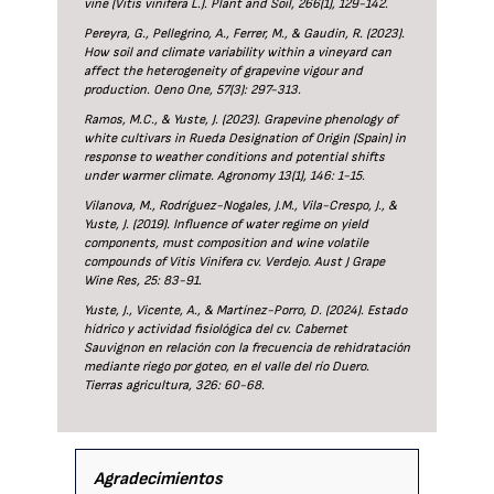
vine (Vitis vinifera L.). Plant and Soil, 266(1), 129-142.
Pereyra, G., Pellegrino, A., Ferrer, M., & Gaudin, R. (2023).
How soil and climate variability within a vineyard can
affect the heterogeneity of grapevine vigour and
production. Oeno One, 57(3): 297-313.
Ramos, M.C., & Yuste, J. (2023). Grapevine phenology of
white cultivars in Rueda Designation of Origin (Spain) in
response to weather conditions and potential shifts
under warmer climate. Agronomy 13(1), 146: 1-15.
Vilanova, M., Rodríguez-Nogales, J.M., Vila-Crespo, J., &
Yuste, J. (2019). Influence of water regime on yield
components, must composition and wine volatile
compounds of Vitis Vinifera cv. Verdejo. Aust J Grape
Wine Res, 25: 83-91.
Yuste, J., Vicente, A., & Martínez-Porro, D. (2024). Estado
hídrico y actividad fisiológica del cv. Cabernet
Sauvignon en relación con la frecuencia de rehidratación
mediante riego por goteo, en el valle del río Duero.
Tierras agricultura, 326: 60-68.
Agradecimientos