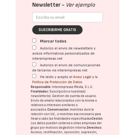
Newsletter -
Ver ejemplo
SUSCRIBIRME GRATIS
Marcar todos
Autorizo el envío de newsletters y
avisos informativos personalizados de
interempresas.net
Autorizo el envío de comunicaciones
de terceros vía interempresas.net
He leído y acepto el
Aviso Legal
y la
Política de Protección de Datos
Responsable:
Interempresas Media, S.L.U.
Finalidades:
Suscripción a nuestra(s)
newsletter(s). Gestión de cuenta de usuario.
Envío de emails relacionados con la misma o
relativos a intereses similares o
asociados.
Conservación:
mientras dure la
relación con Ud., o mientras sea necesario para
llevar a cabo las finalidades especificadas
Cesión:
Los datos pueden cederse a otras
empresas del
grupo
por motivos de gestión interna.
Derechos:
Acceso, rectificación, oposición, supresión,