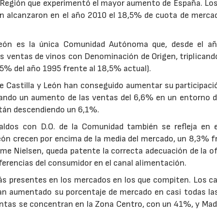
 Región que experimentó el mayor aumento de España. Los
eón alcanzaron en el año 2010 el 18,5% de cuota de merca
 León es la única Comunidad Autónoma que, desde el a
s ventas de vinos con Denominación de Origen, triplicand
,5% del año 1995 frente al 18,5% actual).
 de Castilla y León han conseguido aumentar su participaci
rando un aumento de las ventas del 6,6% en un entorno d
23/07/2026
30/07/2026
están descendiendo un 6,1%.
ldos con D.O. de la Comunidad también se refleja en e
León crecen por encima de la media del mercado, un 8,3% f
me Nielsen, queda patente la correcta adecuación de la o
eferencias del consumidor en el canal alimentación.
s presentes en los mercados en los que compiten. Los ca
han aumentado su porcentaje de mercado en casi todas la
ventas se concentran en la Zona Centro, con un 41%, y Mad