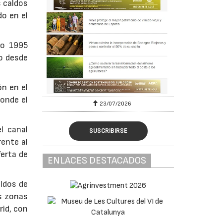
 caldos
do en el
ño 1995
o desde
ón en el
onde el
23/07/2026
l canal
SUSCRIBIRSE
rente al
ferta de
ENLACES DESTACADOS
ldos de
s zonas
rid, con