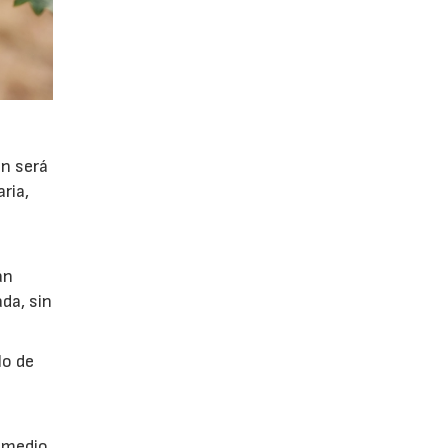
ón será
ria,
án
da, sin
lo de
a
r medio