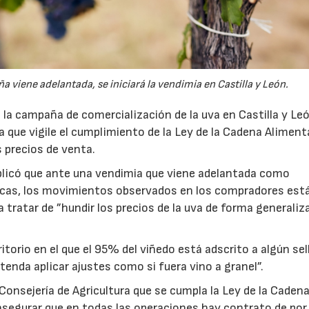
viene adelantada, se iniciará la vendimia en Castilla y León.
la campaña de comercialización de la uva en Castilla y Le
ura que vigile el cumplimiento de la Ley de la Cadena Alimenta
s precios de venta.
plicó que ante una vendimia que viene adelantada como
icas, los movimientos observados en los compradores est
a tratar de ”hundir los precios de la uva de forma generaliza
torio en el que el 95% del viñedo está adscrito a algún sel
tenda aplicar ajustes como si fuera vino a granel”.
Consejería de Agricultura que se cumpla la Ley de la Caden
, asegurar que en todas las operaciones hay contrato de po