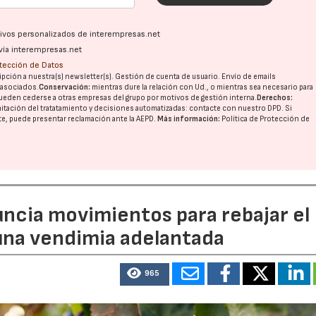
ativos personalizados de interempresas.net
vía interempresas.net
otección de Datos
pción a nuestra(s) newsletter(s). Gestión de cuenta de usuario. Envío de emails
o asociados.
Conservación:
mientras dure la relación con Ud., o mientras sea necesario para
ueden cederse a otras
empresas del grupo
por motivos de gestión interna.
Derechos:
imitación del tratatamiento y decisiones automatizadas:
contacte con nuestro DPD
. Si
nte, puede presentar reclamación ante la
AEPD
.
Más información:
Política de Protección de
uncia movimientos para rebajar el
 una vendimia adelantada
965