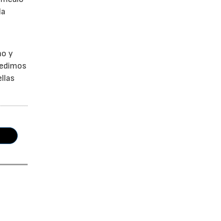
la
no y
Pedimos
llas