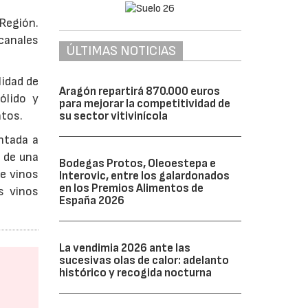
 Región.
 canales
ÚLTIMAS NOTICIAS
lidad de
Aragón repartirá 870.000 euros
ólido y
para mejorar la competitividad de
ntos.
su sector vitivinícola
ntada a
 de una
Bodegas Protos, Oleoestepa e
e vinos
Interovic, entre los galardonados
en los Premios Alimentos de
s vinos
España 2026
La vendimia 2026 ante las
sucesivas olas de calor: adelanto
histórico y recogida nocturna