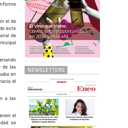
 Informe
en el de
de este
anal de
rincipal
renando
 de las
NEWSLETTERS
uaba en
acia el
n a las
enen el
idad se