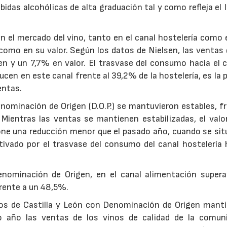
ebidas alcohólicas de alta graduación tal y como refleja el
 el mercado del vino, tanto en el canal hostelería como 
omo en su valor. Según los datos de Nielsen, las ventas 
 y un 7,7% en valor. El trasvase del consumo hacia el c
cen en este canal frente al 39,2% de la hostelería, es la p
entas.
enominación de Origen (D.O.P.) se mantuvieron estables, f
 Mientras las ventas se mantienen estabilizadas, el valor
e una reducción menor que el pasado año, cuando se sit
vado por el trasvase del consumo del canal hostelería h
enominación de Origen, en el canal alimentación supera
frente a un 48,5%.
inos de Castilla y León con Denominación de Origen manti
o año las ventas de los vinos de calidad de la comun