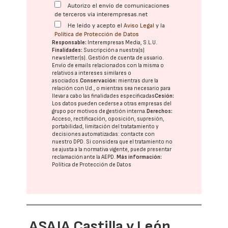
Autorizo el envío de comunicaciones
de terceros vía interempresas.net
He leído y acepto el
Aviso Legal
y la
Política de Protección de Datos
Responsable:
Interempresas Media, S.L.U.
Finalidades:
Suscripción a nuestra(s)
newsletter(s). Gestión de cuenta de usuario.
Envío de emails relacionados con la misma o
relativos a intereses similares o
asociados.
Conservación:
mientras dure la
relación con Ud., o mientras sea necesario para
llevar a cabo las finalidades especificadas
Cesión:
Los datos pueden cederse a otras
empresas del
grupo
por motivos de gestión interna.
Derechos:
Acceso, rectificación, oposición, supresión,
portabilidad, limitación del tratatamiento y
decisiones automatizadas:
contacte con
nuestro DPD
. Si considera que el tratamiento no
se ajusta a la normativa vigente, puede presentar
reclamación ante la
AEPD
.
Más información:
Política de Protección de Datos
ASAJA Castilla y León