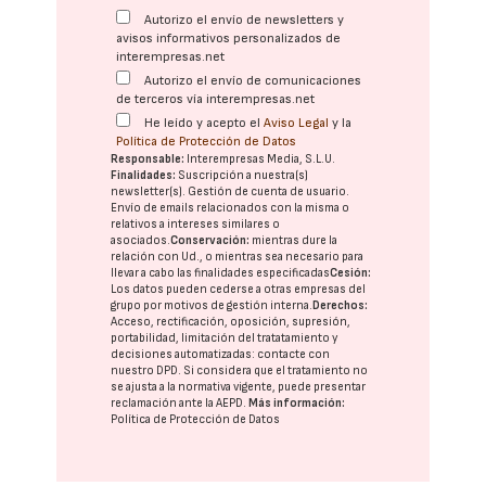
Autorizo el envío de newsletters y
avisos informativos personalizados de
interempresas.net
Autorizo el envío de comunicaciones
de terceros vía interempresas.net
He leído y acepto el
Aviso Legal
y la
Política de Protección de Datos
Responsable:
Interempresas Media, S.L.U.
Finalidades:
Suscripción a nuestra(s)
newsletter(s). Gestión de cuenta de usuario.
Envío de emails relacionados con la misma o
relativos a intereses similares o
asociados.
Conservación:
mientras dure la
relación con Ud., o mientras sea necesario para
llevar a cabo las finalidades especificadas
Cesión:
Los datos pueden cederse a otras
empresas del
grupo
por motivos de gestión interna.
Derechos:
Acceso, rectificación, oposición, supresión,
portabilidad, limitación del tratatamiento y
decisiones automatizadas:
contacte con
nuestro DPD
. Si considera que el tratamiento no
se ajusta a la normativa vigente, puede presentar
reclamación ante la
AEPD
.
Más información:
Política de Protección de Datos