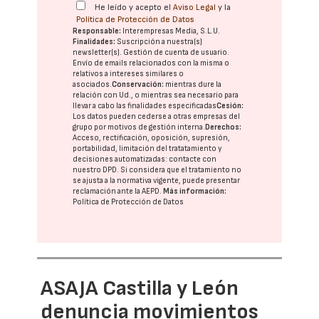
He leído y acepto el
Aviso Legal
y la
Política de Protección de Datos
Responsable:
Interempresas Media, S.L.U.
Finalidades:
Suscripción a nuestra(s)
newsletter(s). Gestión de cuenta de usuario.
Envío de emails relacionados con la misma o
relativos a intereses similares o
asociados.
Conservación:
mientras dure la
relación con Ud., o mientras sea necesario para
llevar a cabo las finalidades especificadas
Cesión:
Los datos pueden cederse a otras
empresas del
grupo
por motivos de gestión interna.
Derechos:
Acceso, rectificación, oposición, supresión,
portabilidad, limitación del tratatamiento y
decisiones automatizadas:
contacte con
nuestro DPD
. Si considera que el tratamiento no
se ajusta a la normativa vigente, puede presentar
reclamación ante la
AEPD
.
Más información:
Política de Protección de Datos
ASAJA Castilla y León
denuncia movimientos