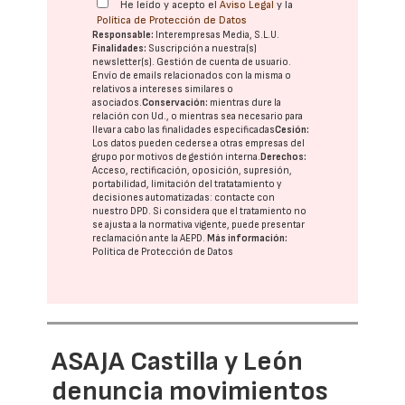
He leído y acepto el
Aviso Legal
y la
Política de Protección de Datos
Responsable:
Interempresas Media, S.L.U.
Finalidades:
Suscripción a nuestra(s)
newsletter(s). Gestión de cuenta de usuario.
Envío de emails relacionados con la misma o
relativos a intereses similares o
asociados.
Conservación:
mientras dure la
relación con Ud., o mientras sea necesario para
llevar a cabo las finalidades especificadas
Cesión:
Los datos pueden cederse a otras
empresas del
grupo
por motivos de gestión interna.
Derechos:
Acceso, rectificación, oposición, supresión,
portabilidad, limitación del tratatamiento y
decisiones automatizadas:
contacte con
nuestro DPD
. Si considera que el tratamiento no
se ajusta a la normativa vigente, puede presentar
reclamación ante la
AEPD
.
Más información:
Política de Protección de Datos
ASAJA Castilla y León
denuncia movimientos