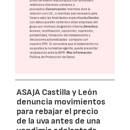
Envío de emails relacionados con la misma o
relativos a intereses similares o
asociados.
Conservación:
mientras dure la
relación con Ud., o mientras sea necesario para
llevar a cabo las finalidades especificadas
Cesión:
Los datos pueden cederse a otras
empresas del
grupo
por motivos de gestión interna.
Derechos:
Acceso, rectificación, oposición, supresión,
portabilidad, limitación del tratatamiento y
decisiones automatizadas:
contacte con
nuestro DPD
. Si considera que el tratamiento no
se ajusta a la normativa vigente, puede presentar
reclamación ante la
AEPD
.
Más información:
Política de Protección de Datos
ASAJA Castilla y León
denuncia movimientos
para rebajar el precio
de la uva antes de una