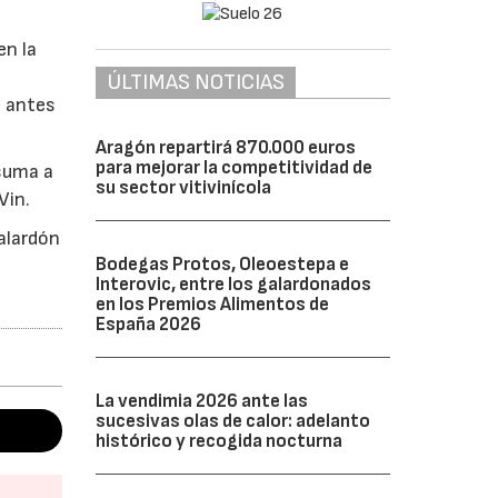
en la
ÚLTIMAS NOTICIAS
s antes
Aragón repartirá 870.000 euros
para mejorar la competitividad de
 suma a
su sector vitivinícola
Vin.
alardón
Bodegas Protos, Oleoestepa e
Interovic, entre los galardonados
en los Premios Alimentos de
España 2026
La vendimia 2026 ante las
sucesivas olas de calor: adelanto
histórico y recogida nocturna