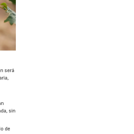
ón será
ria,
án
da, sin
lo de