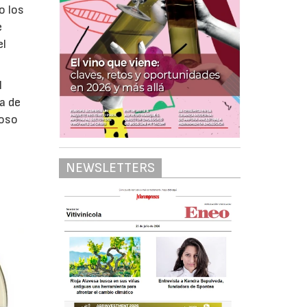
o los
e
el
l
a de
roso
NEWSLETTERS