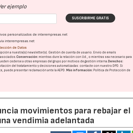
Ver ejemplo
SUSCRIBIRME GRATIS
ativos personalizados de interempresas.net
vía interempresas.net
otección de Datos
pción a nuestra(s) newsletter(s). Gestión de cuenta de usuario. Envío de emails
o asociados.
Conservación:
mientras dure la relación con Ud., o mientras sea necesario para
ueden cederse a otras
empresas del grupo
por motivos de gestión interna.
Derechos:
imitación del tratatamiento y decisiones automatizadas:
contacte con nuestro DPD
. Si
nte, puede presentar reclamación ante la
AEPD
.
Más información:
Política de Protección de
uncia movimientos para rebajar el
 una vendimia adelantada