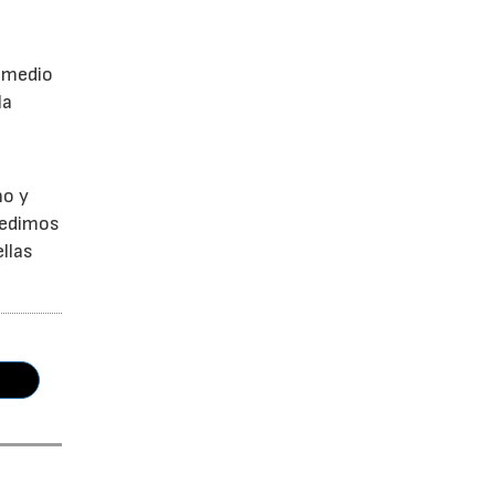
a
r medio
la
no y
Pedimos
llas