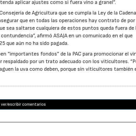
tenda aplicar ajustes como si fuera vino a granel”.
Consejería de Agricultura que se cumpla la Ley de la Caden
, asegurar que en todas las operaciones hay contrato de po
 que sea saltarse cualquiera de estos puntos queda fuera de 
on contundencia”, afirmó ASAJA en un comunicado en el que
25 que aún no ha sido pagada.
ben “importantes fondos” de la PAC para promocionar el vi
r respaldado por un trato adecuado con los viticultores. “
aguen la uva como deben, porque sin viticultores también e
ver/escribir comentarios