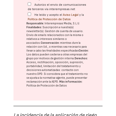
Autorizo el envío de comunicaciones
de terceros vía interempresas.net
He leído y acepto el
Aviso Legal
y la
Política de Protección de Datos
Responsable:
Interempresas Media, S.L.U.
Finalidades:
Suscripción a nuestra(s)
newsletter(s). Gestión de cuenta de usuario.
Envío de emails relacionados con la misma o
relativos a intereses similares o
asociados.
Conservación:
mientras dure la
relación con Ud., o mientras sea necesario para
llevar a cabo las finalidades especificadas
Cesión:
Los datos pueden cederse a otras
empresas del
grupo
por motivos de gestión interna.
Derechos:
Acceso, rectificación, oposición, supresión,
portabilidad, limitación del tratatamiento y
decisiones automatizadas:
contacte con
nuestro DPD
. Si considera que el tratamiento no
se ajusta a la normativa vigente, puede presentar
reclamación ante la
AEPD
.
Más información:
Política de Protección de Datos
La incidencia de la aplicación de riego