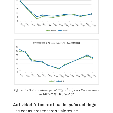
-2
-1
Figuras 7 a 9. Fotosíntesis (umol CO
.m
.s
) a las 9 hs en lunes,
2
en 2021-2023. Sig. *p<0,05.
Actividad fotosintética después del riego
.
Las cepas presentaron valores de