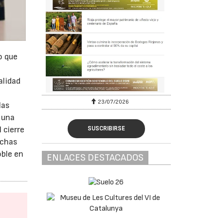
o que
s
alidad
23/07/2026
las
 una
SUSCRIBIRSE
 cierre
uchas
oble en
ENLACES DESTACADOS