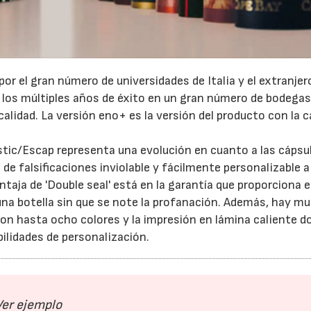
r el gran número de universidades de Italia y el extranjer
 los múltiples años de éxito en un gran número de bodega
calidad. La versión eno+ es la versión del producto con la c
23/07/2026
30/07/2026
astic/Escap representa una evolución en cuanto a las cápsu
de falsificaciones inviolable y fácilmente personalizable a
taja de 'Double seal' está en la garantía que proporciona el
ar una botella sin que se note la profanación. Además, hay m
 con hasta ocho colores y la impresión en lámina caliente d
ilidades de personalización.
Ver ejemplo