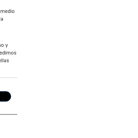
a
r medio
la
no y
Pedimos
llas