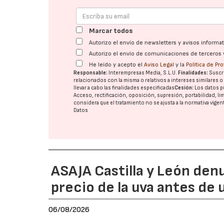
Marcar todos
Autorizo el envío de newsletters y avisos inform
Autorizo el envío de comunicaciones de terceros 
He leído y acepto el
Aviso Legal
y la
Política de Pr
Responsable:
Interempresas Media, S.L.U.
Finalidades:
Suscri
relacionados con la misma o relativos a intereses similares 
llevar a cabo las finalidades especificadas
Cesión:
Los datos p
Acceso, rectificación, oposición, supresión, portabilidad, l
considera que el tratamiento no se ajusta a la normativa vige
Datos
ASAJA Castilla y León den
precio de la uva antes de
06/08/2026