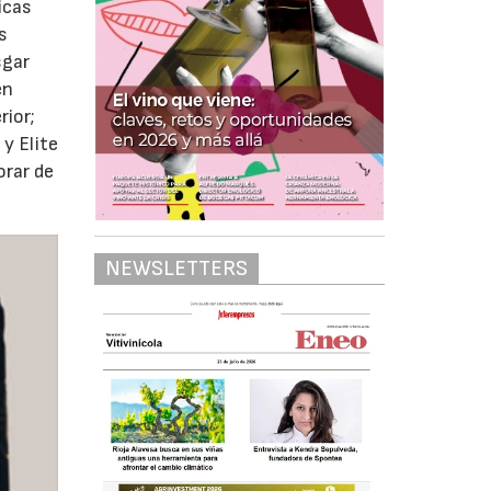
icas
s
sgar
en
rior;
y Elite
orar de
NEWSLETTERS