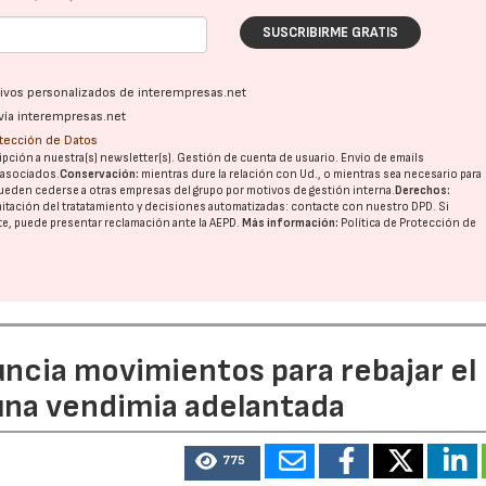
SUSCRIBIRME GRATIS
ativos personalizados de interempresas.net
vía interempresas.net
otección de Datos
pción a nuestra(s) newsletter(s). Gestión de cuenta de usuario. Envío de emails
o asociados.
Conservación:
mientras dure la relación con Ud., o mientras sea necesario para
ueden cederse a otras
empresas del grupo
por motivos de gestión interna.
Derechos:
imitación del tratatamiento y decisiones automatizadas:
contacte con nuestro DPD
. Si
nte, puede presentar reclamación ante la
AEPD
.
Más información:
Política de Protección de
uncia movimientos para rebajar el
 una vendimia adelantada
775