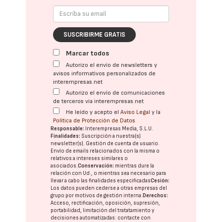
SUSCRIBIRME GRATIS
Marcar todos
Autorizo el envío de newsletters y
avisos informativos personalizados de
interempresas.net
Autorizo el envío de comunicaciones
de terceros vía interempresas.net
He leído y acepto el
Aviso Legal
y la
Política de Protección de Datos
Responsable:
Interempresas Media, S.L.U.
Finalidades:
Suscripción a nuestra(s)
newsletter(s). Gestión de cuenta de usuario.
Envío de emails relacionados con la misma o
relativos a intereses similares o
asociados.
Conservación:
mientras dure la
relación con Ud., o mientras sea necesario para
llevar a cabo las finalidades especificadas
Cesión:
Los datos pueden cederse a otras
empresas del
grupo
por motivos de gestión interna.
Derechos:
Acceso, rectificación, oposición, supresión,
portabilidad, limitación del tratatamiento y
decisiones automatizadas:
contacte con