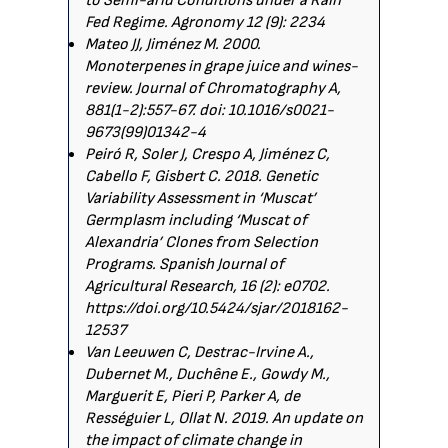
to Semi-arid Conditions under a Rain
Fed Regime. Agronomy 12 (9): 2234
Mateo JJ, Jiménez M. 2000.
Monoterpenes in grape juice and wines-
review. Journal of Chromatography A,
881(1-2):557-67. doi: 10.1016/s0021-
9673(99)01342-4
Peiró R, Soler J, Crespo A, Jiménez C,
Cabello F, Gisbert C. 2018. Genetic
Variability Assessment in ‘Muscat’
Germplasm including ‘Muscat of
Alexandria’ Clones from Selection
Programs. Spanish Journal of
Agricultural Research, 16 (2): e0702.
https://doi.org/10.5424/sjar/2018162-
12537
Van Leeuwen C, Destrac-Irvine A.,
Dubernet M., Duchêne E., Gowdy M.,
Marguerit E, Pieri P, Parker A, de
Rességuier L, Ollat N. 2019. An update on
the impact of climate change in