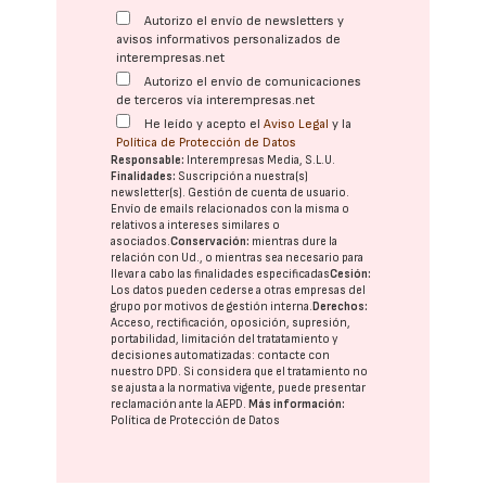
Autorizo el envío de newsletters y
avisos informativos personalizados de
interempresas.net
Autorizo el envío de comunicaciones
de terceros vía interempresas.net
He leído y acepto el
Aviso Legal
y la
Política de Protección de Datos
Responsable:
Interempresas Media, S.L.U.
Finalidades:
Suscripción a nuestra(s)
newsletter(s). Gestión de cuenta de usuario.
Envío de emails relacionados con la misma o
relativos a intereses similares o
asociados.
Conservación:
mientras dure la
relación con Ud., o mientras sea necesario para
llevar a cabo las finalidades especificadas
Cesión:
Los datos pueden cederse a otras
empresas del
grupo
por motivos de gestión interna.
Derechos:
Acceso, rectificación, oposición, supresión,
portabilidad, limitación del tratatamiento y
decisiones automatizadas:
contacte con
nuestro DPD
. Si considera que el tratamiento no
se ajusta a la normativa vigente, puede presentar
reclamación ante la
AEPD
.
Más información:
Política de Protección de Datos