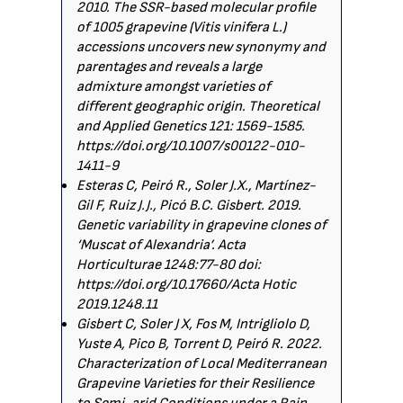
2010. The SSR-based molecular profile
of 1005 grapevine (Vitis vinifera L.)
accessions uncovers new synonymy and
parentages and reveals a large
admixture amongst varieties of
different geographic origin. Theoretical
and Applied Genetics 121: 1569-1585.
https://doi.org/10.1007/s00122-010-
1411-9
Esteras C, Peiró R., Soler J.X., Martínez-
Gil F, Ruiz J.J., Picó B.C. Gisbert. 2019.
Genetic variability in grapevine clones of
‘Muscat of Alexandria’. Acta
Horticulturae 1248:77-80 doi:
https://doi.org/10.17660/Acta Hotic
2019.1248.11
Gisbert C, Soler J X, Fos M, Intrigliolo D,
Yuste A, Pico B, Torrent D, Peiró R. 2022.
Characterization of Local Mediterranean
Grapevine Varieties for their Resilience