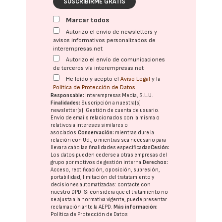
SUSCRIBIRME GRATIS
Marcar todos
Autorizo el envío de newsletters y
avisos informativos personalizados de
interempresas.net
Autorizo el envío de comunicaciones
de terceros vía interempresas.net
He leído y acepto el
Aviso Legal
y la
Política de Protección de Datos
Responsable:
Interempresas Media, S.L.U.
Finalidades:
Suscripción a nuestra(s)
newsletter(s). Gestión de cuenta de usuario.
Envío de emails relacionados con la misma o
relativos a intereses similares o
asociados.
Conservación:
mientras dure la
relación con Ud., o mientras sea necesario para
llevar a cabo las finalidades especificadas
Cesión:
Los datos pueden cederse a otras
empresas del
grupo
por motivos de gestión interna.
Derechos:
Acceso, rectificación, oposición, supresión,
portabilidad, limitación del tratatamiento y
decisiones automatizadas:
contacte con
nuestro DPD
. Si considera que el tratamiento no
se ajusta a la normativa vigente, puede presentar
reclamación ante la
AEPD
.
Más información:
Política de Protección de Datos