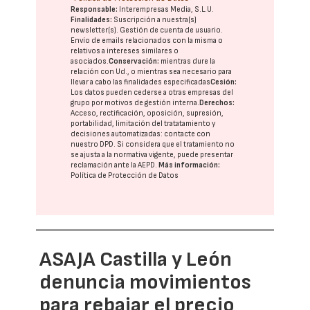
Responsable:
Interempresas Media, S.L.U.
Finalidades:
Suscripción a nuestra(s)
newsletter(s). Gestión de cuenta de usuario.
Envío de emails relacionados con la misma o
relativos a intereses similares o
asociados.
Conservación:
mientras dure la
relación con Ud., o mientras sea necesario para
llevar a cabo las finalidades especificadas
Cesión:
Los datos pueden cederse a otras
empresas del
grupo
por motivos de gestión interna.
Derechos:
Acceso, rectificación, oposición, supresión,
portabilidad, limitación del tratatamiento y
decisiones automatizadas:
contacte con
nuestro DPD
. Si considera que el tratamiento no
se ajusta a la normativa vigente, puede presentar
reclamación ante la
AEPD
.
Más información:
Política de Protección de Datos
ASAJA Castilla y León
denuncia movimientos
para rebajar el precio