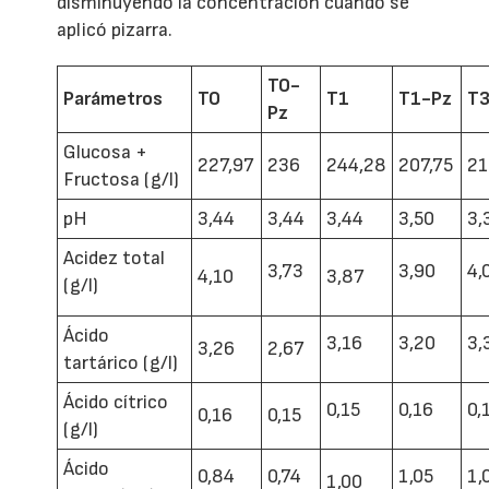
disminuyendo la concentración cuando se
aplicó pizarra.
T0-
Parámetros
T0
T1
T1-Pz
T
Pz
Glucosa +
227,97
236
244,28
207,75
21
Fructosa (g/l)
pH
3,44
3,44
3,44
3,50
3,
Acidez total
3,73
3,90
4,
4,10
3,87
(g/l)
Ácido
3,16
3,20
3,
3,26
2,67
tartárico (g/l)
Ácido cítrico
0,15
0,16
0,
0,16
0,15
(g/l)
Ácido
0,84
0,74
1,05
1,
1,00