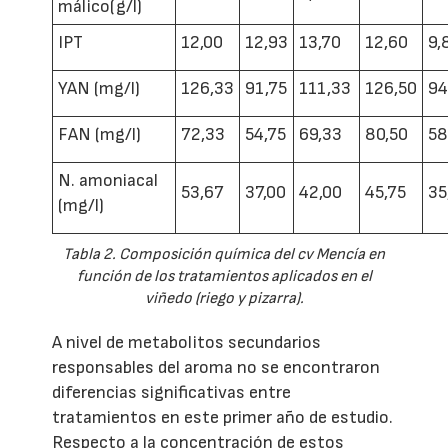
málico(g/l)
IPT
12,00
12,93
13,70
12,60
9,
YAN (mg/l)
126,33
91,75
111,33
126,50
94
FAN (mg/l)
72,33
54,75
69,33
80,50
58
N. amoniacal
53,67
37,00
42,00
45,75
35
(mg/l)
Tabla 2. Composición química del cv Mencía en
función de los tratamientos aplicados en el
viñedo (riego y pizarra).
A nivel de metabolitos secundarios
responsables del aroma no se encontraron
diferencias significativas entre
tratamientos en este primer año de estudio.
Respecto a la concentración de estos