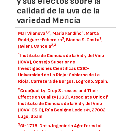
y sus efectos sobre la
calidad de la uva de la
variedad Mencía
1,2
3
Mar Vilanova
, María Fandiño
, Marta
3
1
Rodríguez-Febereiro
, Bianca S. Costa
,
2,3
Javier J. Cancela
1
Instituto de Ciencias de la Vid y del Vino
(ICVV), Consejo Superior de
Investigaciones Científicas CSIC-
Universidad de La Rioja-Gobierno de La
Rioja, Carretera de Burgos, Logroño, Spain.
2
CropQuality: Crop Stresses and Their
Effects on Quality (USC), Associate Unit of
Instituto de Ciencias de la Vid y del Vino
(ICVV-CSIC), Rúa Benigno Ledo s/n, 27002
Lugo, Spain
3
GI-1716. Dpto. Ingeniería Agroforestal.