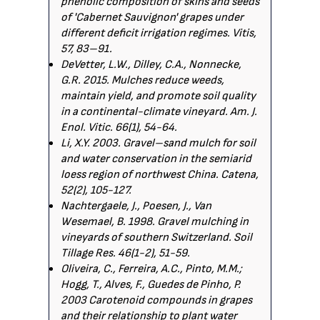
phenolic composition of skins and seeds
of 'Cabernet Sauvignon' grapes under
different deficit irrigation regimes. Vitis,
57, 83–91.
DeVetter, L.W., Dilley, C.A., Nonnecke,
G.R. 2015. Mulches reduce weeds,
maintain yield, and promote soil quality
in a continental-climate vineyard. Am. J.
Enol. Vitic. 66(1), 54-64.
Li, X.Y. 2003. Gravel–sand mulch for soil
and water conservation in the semiarid
loess region of northwest China. Catena,
52(2), 105-127.
Nachtergaele, J., Poesen, J., Van
Wesemael, B. 1998. Gravel mulching in
vineyards of southern Switzerland. Soil
Tillage Res. 46(1-2), 51-59.
Oliveira, C., Ferreira, A.C., Pinto, M.M.;
Hogg, T., Alves, F., Guedes de Pinho, P.
2003 Carotenoid compounds in grapes
and their relationship to plant water