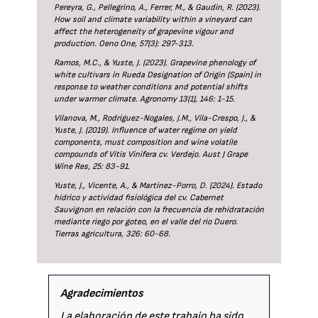
Pereyra, G., Pellegrino, A., Ferrer, M., & Gaudin, R. (2023).
How soil and climate variability within a vineyard can
affect the heterogeneity of grapevine vigour and
production. Oeno One, 57(3): 297-313.
Ramos, M.C., & Yuste, J. (2023). Grapevine phenology of
white cultivars in Rueda Designation of Origin (Spain) in
response to weather conditions and potential shifts
under warmer climate. Agronomy 13(1), 146: 1-15.
Vilanova, M., Rodríguez-Nogales, J.M., Vila-Crespo, J., &
Yuste, J. (2019). Influence of water regime on yield
components, must composition and wine volatile
compounds of Vitis Vinifera cv. Verdejo. Aust J Grape
Wine Res, 25: 83-91.
Yuste, J., Vicente, A., & Martínez-Porro, D. (2024). Estado
hídrico y actividad fisiológica del cv. Cabernet
Sauvignon en relación con la frecuencia de rehidratación
mediante riego por goteo, en el valle del río Duero.
Tierras agricultura, 326: 60-68.
Agradecimientos
La elaboración de este trabajo ha sido