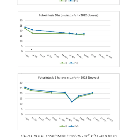
-2
-1
Figuras 10 a 12. Fotosíntesis (umol CO
.m
.s
) a las 9 hs en