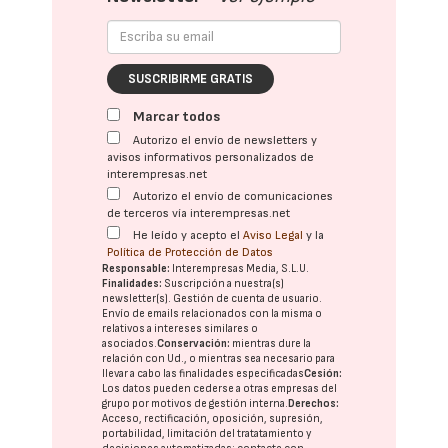
SUSCRIBIRME GRATIS
Marcar todos
Autorizo el envío de newsletters y
avisos informativos personalizados de
interempresas.net
Autorizo el envío de comunicaciones
de terceros vía interempresas.net
He leído y acepto el
Aviso Legal
y la
Política de Protección de Datos
Responsable:
Interempresas Media, S.L.U.
Finalidades:
Suscripción a nuestra(s)
newsletter(s). Gestión de cuenta de usuario.
Envío de emails relacionados con la misma o
relativos a intereses similares o
asociados.
Conservación:
mientras dure la
relación con Ud., o mientras sea necesario para
llevar a cabo las finalidades especificadas
Cesión:
Los datos pueden cederse a otras
empresas del
grupo
por motivos de gestión interna.
Derechos:
Acceso, rectificación, oposición, supresión,
portabilidad, limitación del tratatamiento y