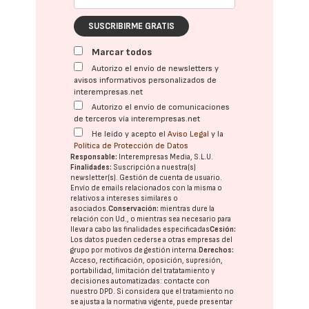
SUSCRIBIRME GRATIS
Marcar todos
Autorizo el envío de newsletters y
avisos informativos personalizados de
interempresas.net
Autorizo el envío de comunicaciones
de terceros vía interempresas.net
He leído y acepto el
Aviso Legal
y la
Política de Protección de Datos
Responsable:
Interempresas Media, S.L.U.
Finalidades:
Suscripción a nuestra(s)
newsletter(s). Gestión de cuenta de usuario.
Envío de emails relacionados con la misma o
relativos a intereses similares o
asociados.
Conservación:
mientras dure la
relación con Ud., o mientras sea necesario para
llevar a cabo las finalidades especificadas
Cesión:
Los datos pueden cederse a otras
empresas del
grupo
por motivos de gestión interna.
Derechos:
Acceso, rectificación, oposición, supresión,
portabilidad, limitación del tratatamiento y
decisiones automatizadas:
contacte con
nuestro DPD
. Si considera que el tratamiento no
se ajusta a la normativa vigente, puede presentar