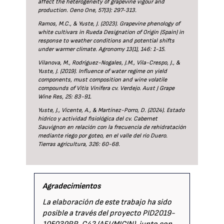
affect the heterogeneity of grapevine vigour and
production. Oeno One, 57(3): 297-313.
Ramos, M.C., & Yuste, J. (2023). Grapevine phenology of
white cultivars in Rueda Designation of Origin (Spain) in
response to weather conditions and potential shifts
under warmer climate. Agronomy 13(1), 146: 1-15.
Vilanova, M., Rodríguez-Nogales, J.M., Vila-Crespo, J., &
Yuste, J. (2019). Influence of water regime on yield
components, must composition and wine volatile
compounds of Vitis Vinifera cv. Verdejo. Aust J Grape
Wine Res, 25: 83-91.
Yuste, J., Vicente, A., & Martínez-Porro, D. (2024). Estado
hídrico y actividad fisiológica del cv. Cabernet
Sauvignon en relación con la frecuencia de rehidratación
mediante riego por goteo, en el valle del río Duero.
Tierras agricultura, 326: 60-68.
Agradecimientos
La elaboración de este trabajo ha sido
posible a través del proyecto PID2019-