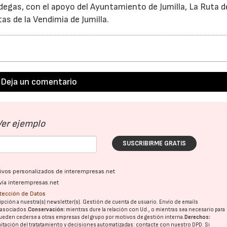
degas, con el apoyo del Ayuntamiento de Jumilla, La Ruta d
tas de la Vendimia de Jumilla.
Deja un comentario
Ver ejemplo
SUSCRIBIRME GRATIS
ativos personalizados de interempresas.net
vía interempresas.net
otección de Datos
pción a nuestra(s) newsletter(s). Gestión de cuenta de usuario. Envío de emails
o asociados.
Conservación:
mientras dure la relación con Ud., o mientras sea necesario para
ueden cederse a otras
empresas del grupo
por motivos de gestión interna.
Derechos:
imitación del tratatamiento y decisiones automatizadas:
contacte con nuestro DPD
. Si