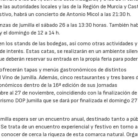
de las autoridades locales y las de la Región de Murcia y Cast
tivo, habrá un concierto de Antonio Micol a las 21:30 h.
nzas de Jumilla el sábado 26 a las 13:30 horas. También ha
 y el domingo de 12 a 14 h.
 en los stands de las bodegas, así como otras actividades 
de interés. Estas catas, se realizarán en un ambiente silen
 deberán reservar su entrada en la propia feria para poder 
se ofrecerán tapas y menús gastronómicos de distintos
 Vino de Jumilla. Además, cinco restaurantes y tres bares 
onómicos dentro de la 16ª edición de sus Jornadas
re al 27 de noviembre, coincidiendo con la finalización de 
urismo DOP Jumilla que se dará por finalizada el domingo 27 
umilla espera ser un encuentro anual, destinado tanto a púb
Se trata de un encuentro experiencial y festivo en torno a
 a conocer de cerca la riqueza de esta comarca natural. Org