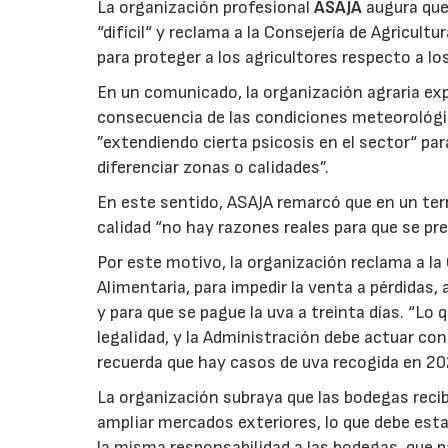
La organización profesional
ASAJA
augura que 
“difícil“ y reclama a la Consejería de Agricult
para proteger a los agricultores respecto a lo
En un comunicado, la organización agraria ex
consecuencia de las condiciones meteorológ
”extendiendo cierta psicosis en el sector“ par
diferenciar zonas o calidades”.
En este sentido, ASAJA remarcó que en un terri
calidad “no hay razones reales para que se pre
Por este motivo, la organización reclama a la 
Alimentaria, para impedir la venta a pérdidas
y para que se pague la uva a treinta días. “Lo
legalidad, y la Administración debe actuar c
recuerda que hay casos de uva recogida en 20
La organización subraya que las bodegas reci
ampliar mercados exteriores, lo que debe esta
la misma responsabilidad a las bodegas, que p