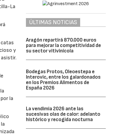
illa-La
ÚLTIMAS NOTICIAS
brá
Aragón repartirá 870.000 euros
y catas
para mejorar la competitividad de
cioso y
su sector vitivinícola
asistir.
Bodegas Protos, Oleoestepa e
de
Interovic, entre los galardonados
en los Premios Alimentos de
España 2026
la
por la
La vendimia 2026 ante las
sucesivas olas de calor: adelanto
lico
histórico y recogida nocturna
 la
anizada