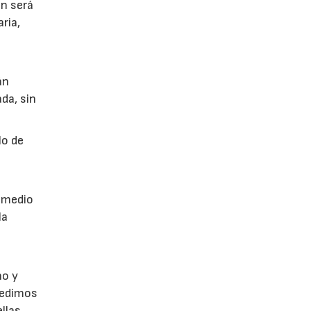
ón será
ria,
án
da, sin
lo de
a
r medio
la
no y
Pedimos
llas