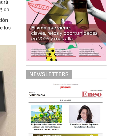
ndrá
gico.
ción
e los
NEWSLETTERS