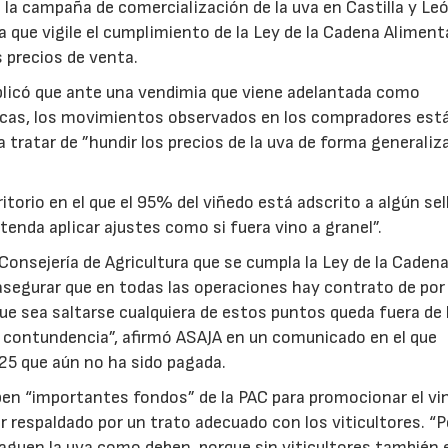
la campaña de comercialización de la uva en Castilla y Le
ura que vigile el cumplimiento de la Ley de la Cadena Alimenta
s precios de venta.
plicó que ante una vendimia que viene adelantada como
icas, los movimientos observados en los compradores est
a tratar de ”hundir los precios de la uva de forma generaliza
torio en el que el 95% del viñedo está adscrito a algún sel
tenda aplicar ajustes como si fuera vino a granel”.
Consejería de Agricultura que se cumpla la Ley de la Caden
, asegurar que en todas las operaciones hay contrato de po
 que sea saltarse cualquiera de estos puntos queda fuera de 
on contundencia”, afirmó ASAJA en un comunicado en el que
25 que aún no ha sido pagada.
ben “importantes fondos” de la PAC para promocionar el vi
r respaldado por un trato adecuado con los viticultores. “
aguen la uva como deben, porque sin viticultores también e