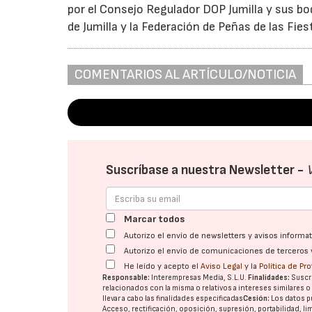
por el Consejo Regulador DOP Jumilla y sus bo
de Jumilla y la Federación de Peñas de las Fies
COMENTARIOS AL ARTÍCULO/NOTICIA
Suscríbase a nuestra Newsletter -
Marcar todos
Autorizo el envío de newsletters y avisos inform
Autorizo el envío de comunicaciones de terceros 
He leído y acepto el
Aviso Legal
y la
Política de Pr
Responsable:
Interempresas Media, S.L.U.
Finalidades:
Suscri
relacionados con la misma o relativos a intereses similares 
llevar a cabo las finalidades especificadas
Cesión:
Los datos p
Acceso, rectificación, oposición, supresión, portabilidad, l