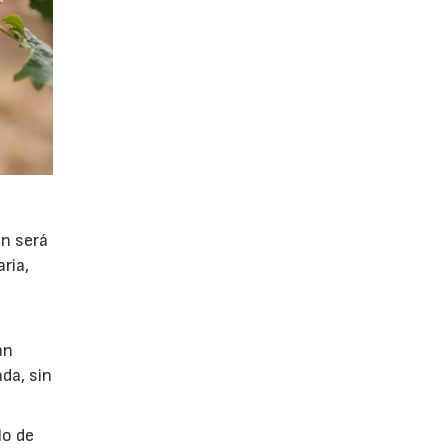
ón será
ria,
án
da, sin
lo de