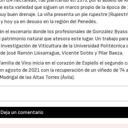
on 0,4 hectáreas, fue plantando en 1972 por el abuelo de R
e esta variedad que siguen un marco propio de la época de 
uy buen drenaje. La viña presenta un pie rupestre (Rupestr
a y hoy ya en desuso en la región del Penedés.
rán el escenario donde los profesionales de González Byass
l patrimonio natural que atesora este lugar. Un trabajo para
Investigación de Viticultura de la Universidad Politécnica 
a de José Ramón Lissarrague, Vicente Sotés y Pilar Baeza.
milia de Vino inicia en el corazón de Espiells el segundo c
n agosto de 2021 con la recuperación de un viñedo de 74 
drigal de las Altas Torres (Ávila).
Deja un comentario