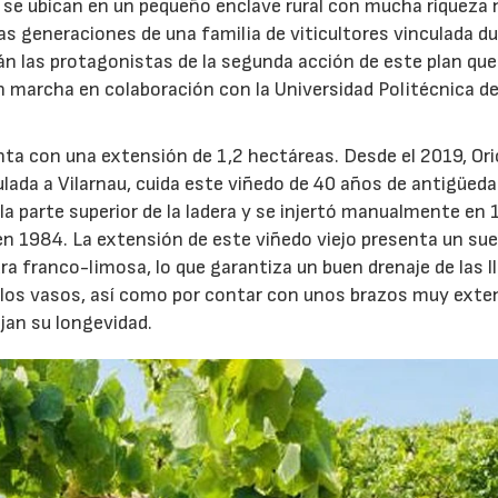
se ubican en un pequeño enclave rural con mucha riqueza 
ias generaciones de una familia de viticultores vinculada d
rán las protagonistas de la segunda acción de este plan que
 marcha en colaboración con la Universidad Politécnica d
uenta con una extensión de 1,2 hectáreas. Desde el 2019, Ori
ulada a Vilarnau, cuida este viñedo de 40 años de antigüed
la parte superior de la ladera y se injertó manualmente en 
a en 1984. La extensión de este viñedo viejo presenta un sue
ura franco-limosa, lo que garantiza un buen drenaje de las ll
e los vasos, así como por contar con unos brazos muy exte
ejan su longevidad.