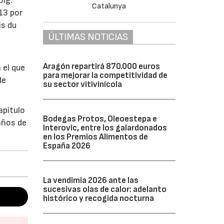
oig.
13 por
is du
ÚLTIMAS NOTICIAS
Aragón repartirá 870.000 euros
 el que
para mejorar la competitividad de
de
su sector vitivinícola
apítulo
Bodegas Protos, Oleoestepa e
años de
Interovic, entre los galardonados
en los Premios Alimentos de
España 2026
La vendimia 2026 ante las
sucesivas olas de calor: adelanto
histórico y recogida nocturna