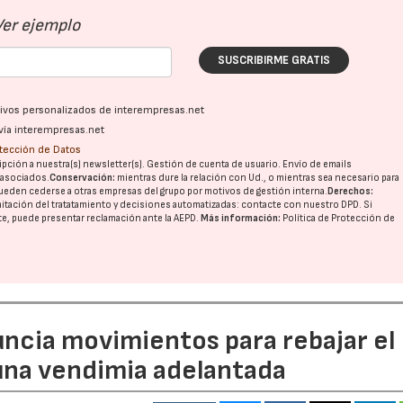
Ver ejemplo
SUSCRIBIRME GRATIS
ativos personalizados de interempresas.net
vía interempresas.net
otección de Datos
pción a nuestra(s) newsletter(s). Gestión de cuenta de usuario. Envío de emails
o asociados.
Conservación:
mientras dure la relación con Ud., o mientras sea necesario para
ueden cederse a otras
empresas del grupo
por motivos de gestión interna.
Derechos:
imitación del tratatamiento y decisiones automatizadas:
contacte con nuestro DPD
. Si
nte, puede presentar reclamación ante la
AEPD
.
Más información:
Política de Protección de
uncia movimientos para rebajar el
 una vendimia adelantada