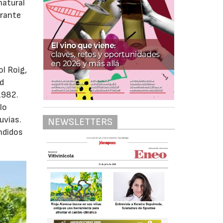
natural
urante
e
ol Roig,
ad
1982.
lo
uvias.
NEWSLETTERS
ndidos