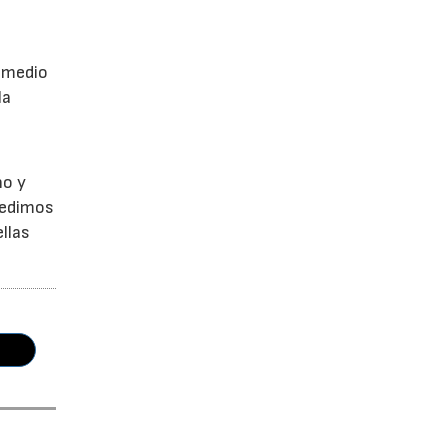
a
r medio
la
no y
Pedimos
llas