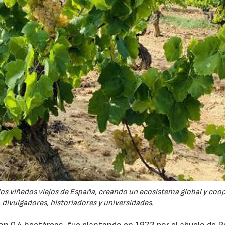
23/07/2026
30/07/2026
 los viñedos viejos de España, creando un ecosistema global y coo
 divulgadores, historiadores y universidades.