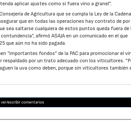
tenda aplicar ajustes como si fuera vino a granel”.
Consejería de Agricultura que se cumpla la Ley de la Caden
, asegurar que en todas las operaciones hay contrato de po
 que sea saltarse cualquiera de estos puntos queda fuera de 
on contundencia”, afirmó ASAJA en un comunicado en el que
25 que aún no ha sido pagada.
ben “importantes fondos” de la PAC para promocionar el vi
r respaldado por un trato adecuado con los viticultores. “
aguen la uva como deben, porque sin viticultores también e
ver/escribir comentarios