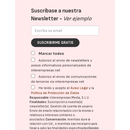
Suscríbase a nuestra
Newsletter -
Ver ejemplo
SUSCRIBIRME GRATIS
Marcar todos
Autorizo el envío de newsletters y
avisos informativos personalizados de
interempresas.net
Autorizo el envío de comunicaciones
de terceros vía interempresas.net
He leído y acepto el
Aviso Legal
y la
Política de Protección de Datos
Responsable:
Interempresas Media, S.L.U.
Finalidades:
Suscripción a nuestra(s)
newsletter(s). Gestión de cuenta de usuario.
Envío de emails relacionados con la misma o
relativos a intereses similares o
asociados.
Conservación:
mientras dure la
relación con Ud., o mientras sea necesario para
llevar a cabo las finalidades especificadas
Cesión: