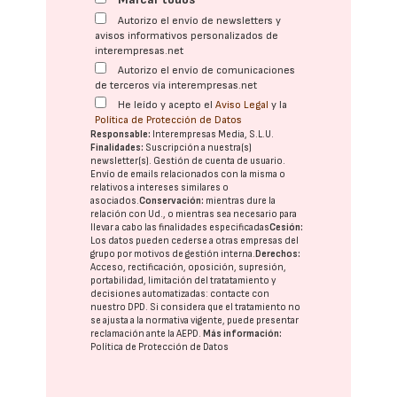
Autorizo el envío de newsletters y
avisos informativos personalizados de
interempresas.net
Autorizo el envío de comunicaciones
de terceros vía interempresas.net
He leído y acepto el
Aviso Legal
y la
Política de Protección de Datos
Responsable:
Interempresas Media, S.L.U.
Finalidades:
Suscripción a nuestra(s)
newsletter(s). Gestión de cuenta de usuario.
Envío de emails relacionados con la misma o
relativos a intereses similares o
asociados.
Conservación:
mientras dure la
relación con Ud., o mientras sea necesario para
llevar a cabo las finalidades especificadas
Cesión:
Los datos pueden cederse a otras
empresas del
grupo
por motivos de gestión interna.
Derechos:
Acceso, rectificación, oposición, supresión,
portabilidad, limitación del tratatamiento y
decisiones automatizadas:
contacte con
nuestro DPD
. Si considera que el tratamiento no
se ajusta a la normativa vigente, puede presentar
reclamación ante la
AEPD
.
Más información:
Política de Protección de Datos