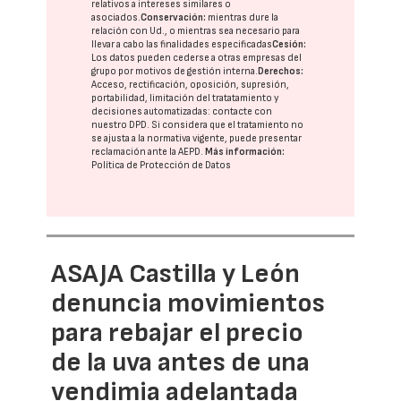
relativos a intereses similares o
asociados.
Conservación:
mientras dure la
relación con Ud., o mientras sea necesario para
llevar a cabo las finalidades especificadas
Cesión:
Los datos pueden cederse a otras
empresas del
grupo
por motivos de gestión interna.
Derechos:
Acceso, rectificación, oposición, supresión,
portabilidad, limitación del tratatamiento y
decisiones automatizadas:
contacte con
nuestro DPD
. Si considera que el tratamiento no
se ajusta a la normativa vigente, puede presentar
reclamación ante la
AEPD
.
Más información:
Política de Protección de Datos
ASAJA Castilla y León
denuncia movimientos
para rebajar el precio
de la uva antes de una
vendimia adelantada