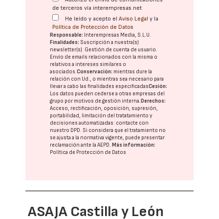
de terceros vía interempresas.net
He leído y acepto el
Aviso Legal
y la
Política de Protección de Datos
Responsable:
Interempresas Media, S.L.U.
Finalidades:
Suscripción a nuestra(s)
newsletter(s). Gestión de cuenta de usuario.
Envío de emails relacionados con la misma o
relativos a intereses similares o
asociados.
Conservación:
mientras dure la
relación con Ud., o mientras sea necesario para
llevar a cabo las finalidades especificadas
Cesión:
Los datos pueden cederse a otras
empresas del
grupo
por motivos de gestión interna.
Derechos:
Acceso, rectificación, oposición, supresión,
portabilidad, limitación del tratatamiento y
decisiones automatizadas:
contacte con
nuestro DPD
. Si considera que el tratamiento no
se ajusta a la normativa vigente, puede presentar
reclamación ante la
AEPD
.
Más información:
Política de Protección de Datos
ASAJA Castilla y León