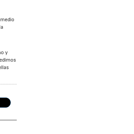
a
r medio
la
no y
Pedimos
llas