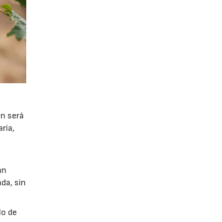
ón será
ria,
án
da, sin
lo de