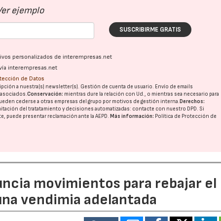
Ver ejemplo
SUSCRIBIRME GRATIS
ativos personalizados de interempresas.net
vía interempresas.net
otección de Datos
pción a nuestra(s) newsletter(s). Gestión de cuenta de usuario. Envío de emails
o asociados.
Conservación:
mientras dure la relación con Ud., o mientras sea necesario para
ueden cederse a otras
empresas del grupo
por motivos de gestión interna.
Derechos:
imitación del tratatamiento y decisiones automatizadas:
contacte con nuestro DPD
. Si
nte, puede presentar reclamación ante la
AEPD
.
Más información:
Política de Protección de
uncia movimientos para rebajar el
 una vendimia adelantada