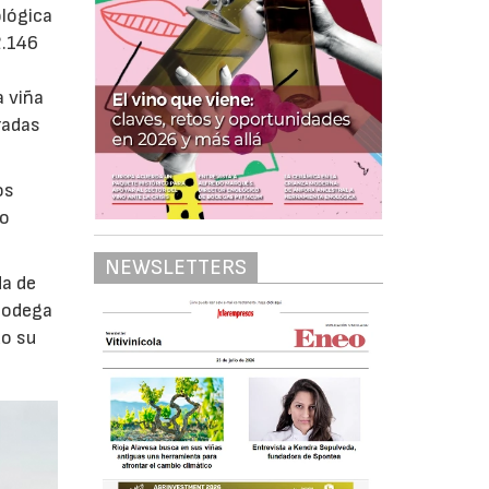
ológica
2.146
a viña
radas
os
io
NEWSLETTERS
da de
 bodega
do su