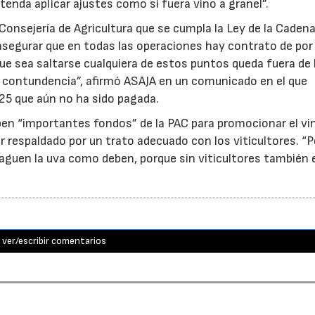
tenda aplicar ajustes como si fuera vino a granel”.
Consejería de Agricultura que se cumpla la Ley de la Caden
, asegurar que en todas las operaciones hay contrato de po
 que sea saltarse cualquiera de estos puntos queda fuera de 
on contundencia”, afirmó ASAJA en un comunicado en el que
25 que aún no ha sido pagada.
ben “importantes fondos” de la PAC para promocionar el vi
r respaldado por un trato adecuado con los viticultores. “
aguen la uva como deben, porque sin viticultores también e
ver/escribir comentarios