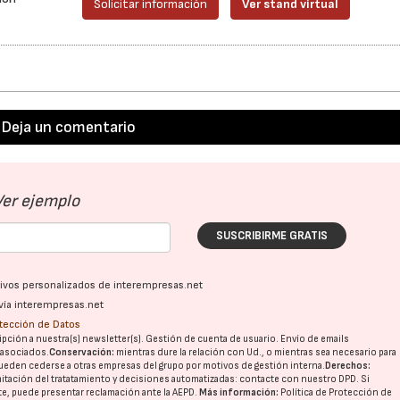
Solicitar información
Ver stand virtual
Deja un comentario
Ver ejemplo
SUSCRIBIRME GRATIS
ativos personalizados de interempresas.net
vía interempresas.net
otección de Datos
pción a nuestra(s) newsletter(s). Gestión de cuenta de usuario. Envío de emails
o asociados.
Conservación:
mientras dure la relación con Ud., o mientras sea necesario para
ueden cederse a otras
empresas del grupo
por motivos de gestión interna.
Derechos:
imitación del tratatamiento y decisiones automatizadas:
contacte con nuestro DPD
. Si
nte, puede presentar reclamación ante la
AEPD
.
Más información:
Política de Protección de