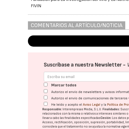
FIVIN
COMENTARIOS AL ARTÍCULO/NOTICIA
Suscríbase a nuestra Newsletter -
Marcar todos
Autorizo el envío de newsletters y avisos inform
Autorizo el envío de comunicaciones de terceros 
He leído y acepto el
Aviso Legal
y la
Política de Pr
Responsable:
Interempresas Media, S.L.U.
Finalidades:
Suscri
relacionados con la misma o relativos a intereses similares 
llevar a cabo las finalidades especificadas
Cesión:
Los datos p
Acceso, rectificación, oposición, supresión, portabilidad, l
considera que el tratamiento no se ajusta a la normativa vige