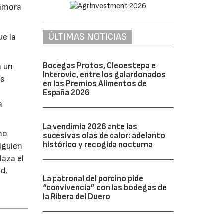
Zamora
ÚLTIMAS NOTICIAS
ue la
Bodegas Protos, Oleoestepa e
n un
Interovic, entre los galardonados
as
en los Premios Alimentos de
España 2026
a
La vendimia 2026 ante las
mo
sucesivas olas de calor: adelanto
histórico y recogida nocturna
lguien
laza el
d,
La patronal del porcino pide
“convivencia” con las bodegas de
la Ribera del Duero