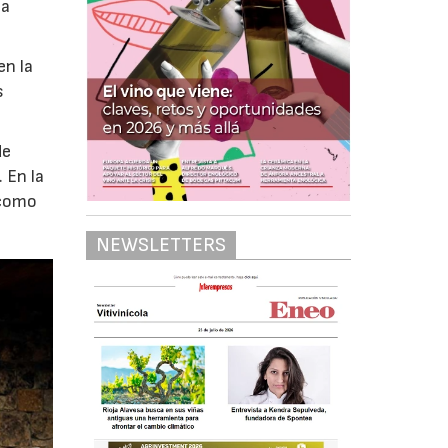
la
en la
s
de
 En la
 como
NEWSLETTERS