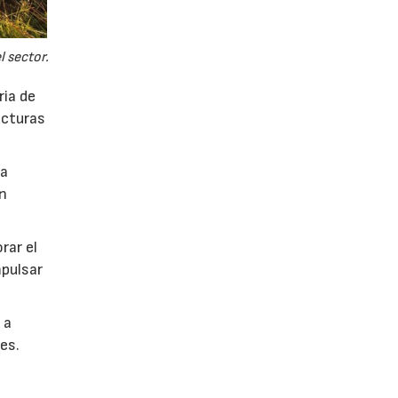
 sector.
ria de
ucturas
ca
ón
rar el
mpulsar
 a
es.