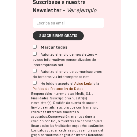
Suscríbase a nuestra
Newsletter -
Ver ejemplo
SUSCRIBIRME GRATIS
Marcar todos
Autorizo el envío de newsletters y
avisos informativos personalizados de
interempresas.net
Autorizo el envío de comunicaciones
de terceros vía interempresas.net
He leído y acepto el
Aviso Legal
y la
Política de Protección de Datos
Responsable:
Interempresas Media, S.L.U.
Finalidades:
Suscripción a nuestra(s)
newsletter(s). Gestión de cuenta de usuario.
Envío de emails relacionados con la misma o
relativos a intereses similares o
asociados.
Conservación:
mientras dure la
relación con Ud., o mientras sea necesario para
llevar a cabo las finalidades especificadas
Cesión:
Los datos pueden cederse a otras
empresas del
grupo
por motivos de gestión interna.
Derechos: