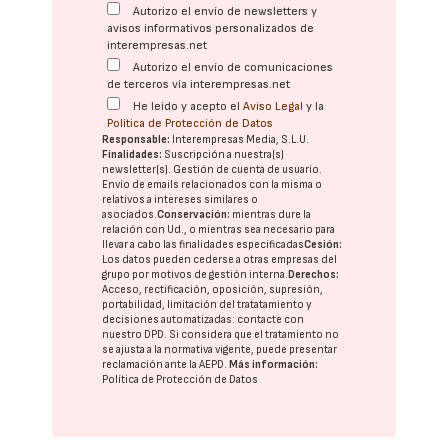
Autorizo el envío de newsletters y
avisos informativos personalizados de
interempresas.net
Autorizo el envío de comunicaciones
de terceros vía interempresas.net
He leído y acepto el
Aviso Legal
y la
Política de Protección de Datos
Responsable:
Interempresas Media, S.L.U.
Finalidades:
Suscripción a nuestra(s)
newsletter(s). Gestión de cuenta de usuario.
Envío de emails relacionados con la misma o
relativos a intereses similares o
asociados.
Conservación:
mientras dure la
relación con Ud., o mientras sea necesario para
llevar a cabo las finalidades especificadas
Cesión:
Los datos pueden cederse a otras
empresas del
grupo
por motivos de gestión interna.
Derechos:
Acceso, rectificación, oposición, supresión,
portabilidad, limitación del tratatamiento y
decisiones automatizadas:
contacte con
nuestro DPD
. Si considera que el tratamiento no
se ajusta a la normativa vigente, puede presentar
reclamación ante la
AEPD
.
Más información:
Política de Protección de Datos