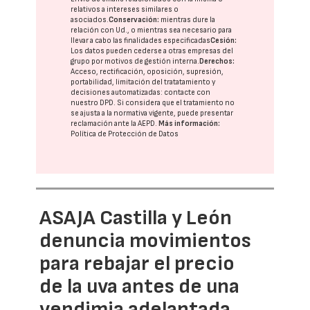
relativos a intereses similares o
asociados.
Conservación:
mientras dure la
relación con Ud., o mientras sea necesario para
llevar a cabo las finalidades especificadas
Cesión:
Los datos pueden cederse a otras
empresas del
grupo
por motivos de gestión interna.
Derechos:
Acceso, rectificación, oposición, supresión,
portabilidad, limitación del tratatamiento y
decisiones automatizadas:
contacte con
nuestro DPD
. Si considera que el tratamiento no
se ajusta a la normativa vigente, puede presentar
reclamación ante la
AEPD
.
Más información:
Política de Protección de Datos
ASAJA Castilla y León
denuncia movimientos
para rebajar el precio
de la uva antes de una
vendimia adelantada