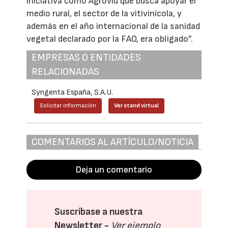
iniciativa como Agrovid que busca apoyar el
medio rural, el sector de la vitivinícola, y
además en el año internacional de la sanidad
vegetal declarado por la FAO, era obligado”.
EMPRESAS O ENTIDADES
RELACIONADAS
Syngenta España, S.A.U.
Solicitar información
Ver stand virtual
COMENTARIOS AL ARTÍCULO/NOTICIA
Deja un comentario
Suscríbase a nuestra
Newsletter -
Ver ejemplo