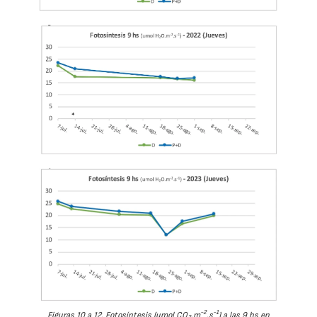
-2
-1
Figuras 10 a 12. Fotosíntesis (umol CO
.m
.s
) a las 9 hs en