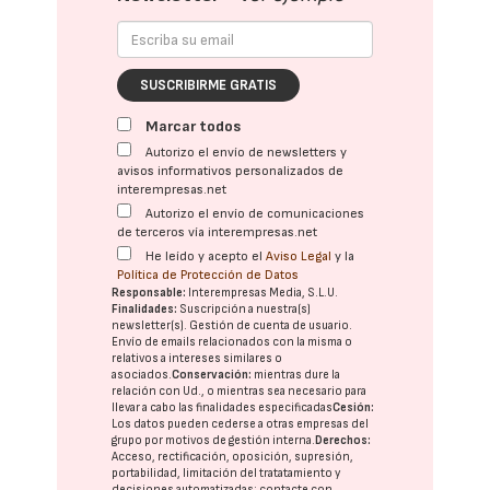
SUSCRIBIRME GRATIS
Marcar todos
Autorizo el envío de newsletters y
avisos informativos personalizados de
interempresas.net
Autorizo el envío de comunicaciones
de terceros vía interempresas.net
He leído y acepto el
Aviso Legal
y la
Política de Protección de Datos
Responsable:
Interempresas Media, S.L.U.
Finalidades:
Suscripción a nuestra(s)
newsletter(s). Gestión de cuenta de usuario.
Envío de emails relacionados con la misma o
relativos a intereses similares o
asociados.
Conservación:
mientras dure la
relación con Ud., o mientras sea necesario para
llevar a cabo las finalidades especificadas
Cesión:
Los datos pueden cederse a otras
empresas del
grupo
por motivos de gestión interna.
Derechos:
Acceso, rectificación, oposición, supresión,
portabilidad, limitación del tratatamiento y
decisiones automatizadas:
contacte con