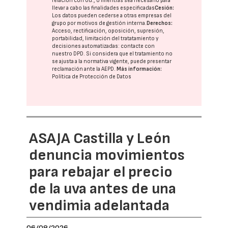
relación con Ud., o mientras sea necesario para
llevar a cabo las finalidades especificadas
Cesión:
Los datos pueden cederse a otras
empresas del
grupo
por motivos de gestión interna.
Derechos:
Acceso, rectificación, oposición, supresión,
portabilidad, limitación del tratatamiento y
decisiones automatizadas:
contacte con
nuestro DPD
. Si considera que el tratamiento no
se ajusta a la normativa vigente, puede presentar
reclamación ante la
AEPD
.
Más información:
Política de Protección de Datos
ASAJA Castilla y León
denuncia movimientos
para rebajar el precio
de la uva antes de una
vendimia adelantada