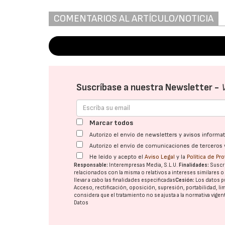
COMENTARIOS AL ARTÍCULO/NOTICIA
Suscríbase a nuestra Newsletter -
Marcar todos
Autorizo el envío de newsletters y avisos inform
Autorizo el envío de comunicaciones de terceros 
He leído y acepto el
Aviso Legal
y la
Política de Pr
Responsable:
Interempresas Media, S.L.U.
Finalidades:
Suscri
relacionados con la misma o relativos a intereses similares 
llevar a cabo las finalidades especificadas
Cesión:
Los datos p
Acceso, rectificación, oposición, supresión, portabilidad, l
considera que el tratamiento no se ajusta a la normativa vige
Datos