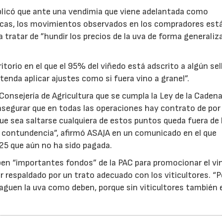
plicó que ante una vendimia que viene adelantada como
icas, los movimientos observados en los compradores est
a tratar de ”hundir los precios de la uva de forma generaliza
torio en el que el 95% del viñedo está adscrito a algún sel
tenda aplicar ajustes como si fuera vino a granel”.
Consejería de Agricultura que se cumpla la Ley de la Caden
, asegurar que en todas las operaciones hay contrato de po
 que sea saltarse cualquiera de estos puntos queda fuera de 
on contundencia”, afirmó ASAJA en un comunicado en el que
25 que aún no ha sido pagada.
ben “importantes fondos” de la PAC para promocionar el vi
r respaldado por un trato adecuado con los viticultores. “
aguen la uva como deben, porque sin viticultores también e