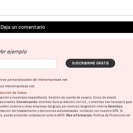
Deja un comentario
Ver ejemplo
SUSCRIBIRME GRATIS
ativos personalizados de interempresas.net
vía interempresas.net
otección de Datos
pción a nuestra(s) newsletter(s). Gestión de cuenta de usuario. Envío de emails
o asociados.
Conservación:
mientras dure la relación con Ud., o mientras sea necesario para
ueden cederse a otras
empresas del grupo
por motivos de gestión interna.
Derechos:
imitación del tratatamiento y decisiones automatizadas:
contacte con nuestro DPD
. Si
nte, puede presentar reclamación ante la
AEPD
.
Más información:
Política de Protección de