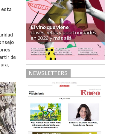
o esta
uridad
Consejo
iones
artir de
ura,
NEWSLETTERS