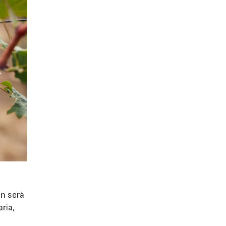
ón será
ria,