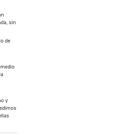
án
da, sin
lo de
a
r medio
la
no y
Pedimos
llas