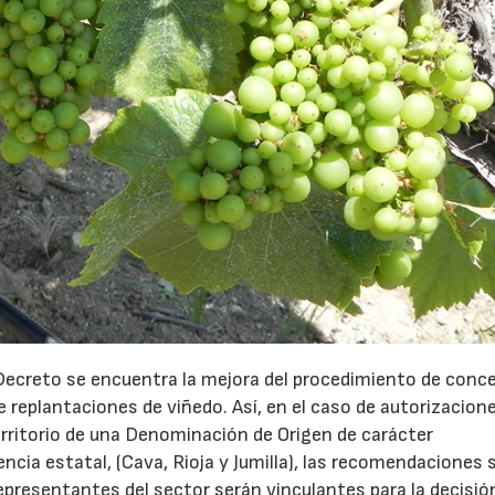
23/07/2026
30/07/2026
 Decreto se encuentra la mejora del procedimiento de conc
 replantaciones de viñedo. Así, en el caso de autorizacion
erritorio de una Denominación de Origen de carácter
ia estatal, (Cava, Rioja y Jumilla), las recomendaciones 
representantes del sector serán vinculantes para la decisió