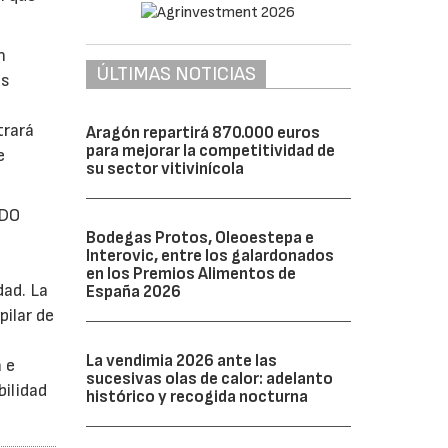
n
ÚLTIMAS NOTICIAS
us
trará
Aragón repartirá 870.000 euros
para mejorar la competitividad de
e
su sector vitivinícola
 DO
Bodegas Protos, Oleoestepa e
Interovic, entre los galardonados
en los Premios Alimentos de
dad. La
España 2026
pilar de
La vendimia 2026 ante las
 e
sucesivas olas de calor: adelanto
bilidad
histórico y recogida nocturna