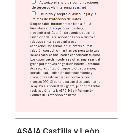
Autorizo el envío de comunicaciones
de terceros vía interempresas.net
He leído y acepto el
Aviso Legal
y la
Política de Protección de Datos
Responsable:
Interempresas Media, S.L.U.
Finalidades:
Suscripción a nuestra(s)
newsletter(s). Gestión de cuenta de usuario.
Envío de emails relacionados con la misma o
relativos a intereses similares o
asociados.
Conservación:
mientras dure la
relación con Ud., o mientras sea necesario para
llevar a cabo las finalidades especificadas
Cesión:
Los datos pueden cederse a otras
empresas del
grupo
por motivos de gestión interna.
Derechos:
Acceso, rectificación, oposición, supresión,
portabilidad, limitación del tratatamiento y
decisiones automatizadas:
contacte con
nuestro DPD
. Si considera que el tratamiento no
se ajusta a la normativa vigente, puede presentar
reclamación ante la
AEPD
.
Más información:
Política de Protección de Datos
ASAJA Castilla y León