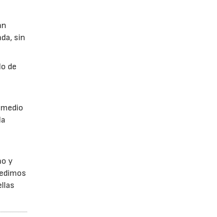
án
da, sin
lo de
a
r medio
la
no y
Pedimos
llas