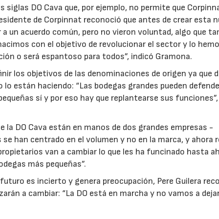
as siglas DO Cava que, por ejemplo, no permite que Corpinn
presidente de Corpinnat reconoció que antes de crear esta 
r a un acuerdo común, pero no vieron voluntad, algo que t
nacimos con el objetivo de revolucionar el sector y lo hem
ación o será espantoso para todos”, indicó Gramona.
inir los objetivos de las denominaciones de origen ya que 
, no lo están haciendo: “Las bodegas grandes pueden defende
pequeñas sí y por eso hay que replantearse sus funciones”,
 de la DO Cava están en manos de dos grandes empresas -
 se han centrado en el volumen y no en la marca, y ahora r
 propietarios van a cambiar lo que les ha funcinado hasta a
 bodegas más pequeñas”.
futuro es incierto y genera preocupación, Pere Guilera rec
ezarán a cambiar: “La DO está en marcha y no vamos a deja