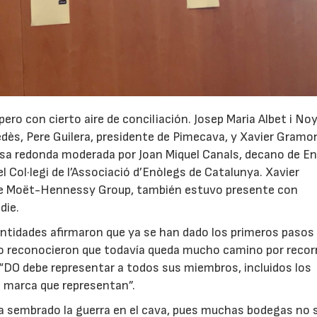
ero con cierto aire de conciliación. Josep Maria Albet i Noy
dès, Pere Guilera, presidente de Pimecava, y Xavier Gramo
23/07/2026
30/07/2026
a redonda moderada por Joan Miquel Canals, decano de En
del Col·legi de l’Associació d’Enòlegs de Catalunya. Xavier
de Moët-Hennessy Group, también estuvo presente con
die.
ntidades afirmaron que ya se han dado los primeros pasos
ro reconocieron que todavía queda mucho camino por recorr
 “DO debe representar a todos sus miembros, incluidos los
la marca que representan”.
a sembrado la guerra en el cava, pues muchas bodegas no 