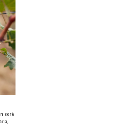
ón será
ria,