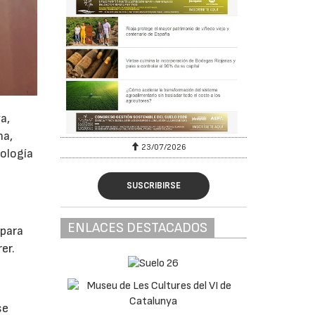
a,
na,
23/07/2026
ología
SUSCRIBIRSE
ENLACES DESTACADOS
 para
er.
se