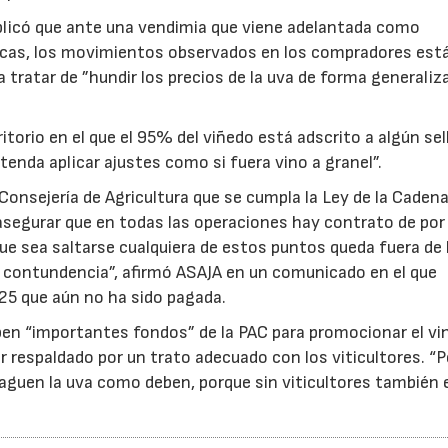
plicó que ante una vendimia que viene adelantada como
icas, los movimientos observados en los compradores est
a tratar de ”hundir los precios de la uva de forma generaliza
torio en el que el 95% del viñedo está adscrito a algún sel
tenda aplicar ajustes como si fuera vino a granel”.
Consejería de Agricultura que se cumpla la Ley de la Caden
, asegurar que en todas las operaciones hay contrato de po
 que sea saltarse cualquiera de estos puntos queda fuera de 
on contundencia”, afirmó ASAJA en un comunicado en el que
25 que aún no ha sido pagada.
ben “importantes fondos” de la PAC para promocionar el vi
r respaldado por un trato adecuado con los viticultores. “
aguen la uva como deben, porque sin viticultores también e