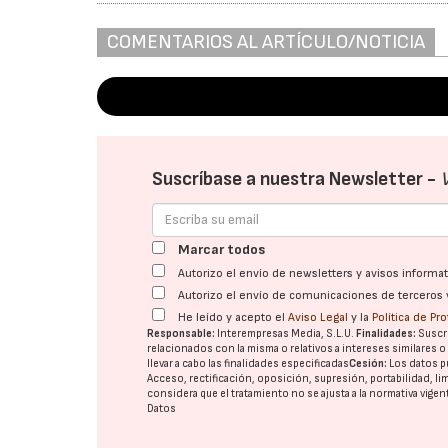
COMENTARIOS AL ARTÍCULO/NOTICIA
Suscríbase a nuestra Newsletter -
Marcar todos
Autorizo el envío de newsletters y avisos inform
Autorizo el envío de comunicaciones de terceros 
He leído y acepto el
Aviso Legal
y la
Política de Pr
Responsable:
Interempresas Media, S.L.U.
Finalidades:
Suscri
relacionados con la misma o relativos a intereses similares 
llevar a cabo las finalidades especificadas
Cesión:
Los datos p
Acceso, rectificación, oposición, supresión, portabilidad, l
considera que el tratamiento no se ajusta a la normativa vige
Datos