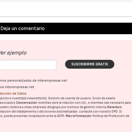
Deja un comentario
Ver ejemplo
SUSCRIBIRME GRATIS
ativos personalizados de interempresas.net
vía interempresas.net
otección de Datos
pción a nuestra(s) newsletter(s). Gestión de cuenta de usuario. Envío de emails
o asociados.
Conservación:
mientras dure la relación con Ud., o mientras sea necesario para
ueden cederse a otras
empresas del grupo
por motivos de gestión interna.
Derechos:
imitación del tratatamiento y decisiones automatizadas:
contacte con nuestro DPD
. Si
nte, puede presentar reclamación ante la
AEPD
.
Más información:
Política de Protección de