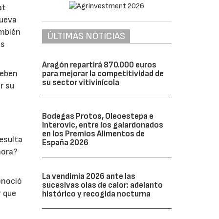
at
nueva
ambién
ÚLTIMAS NOTICIAS
os
Aragón repartirá 870.000 euros
deben
para mejorar la competitividad de
su sector vitivinícola
r su
Bodegas Protos, Oleoestepa e
Interovic, entre los galardonados
en los Premios Alimentos de
esulta
España 2026
hora?
La vendimia 2026 ante las
onoció
sucesivas olas de calor: adelanto
r que
histórico y recogida nocturna