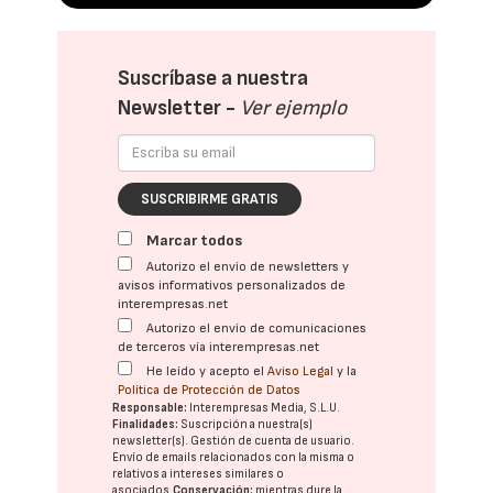
Suscríbase a nuestra
Newsletter -
Ver ejemplo
SUSCRIBIRME GRATIS
Marcar todos
Autorizo el envío de newsletters y
avisos informativos personalizados de
interempresas.net
Autorizo el envío de comunicaciones
de terceros vía interempresas.net
He leído y acepto el
Aviso Legal
y la
Política de Protección de Datos
Responsable:
Interempresas Media, S.L.U.
Finalidades:
Suscripción a nuestra(s)
newsletter(s). Gestión de cuenta de usuario.
Envío de emails relacionados con la misma o
relativos a intereses similares o
asociados.
Conservación:
mientras dure la