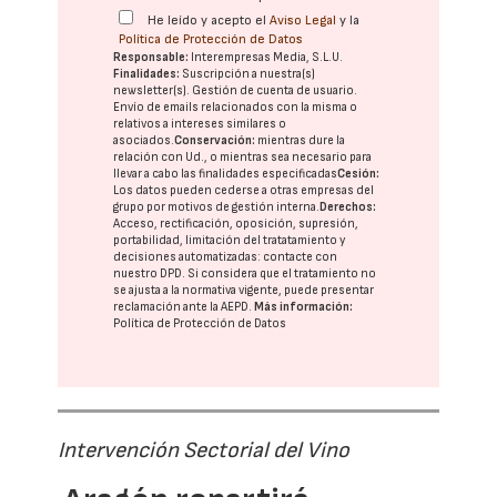
He leído y acepto el
Aviso Legal
y la
Política de Protección de Datos
Responsable:
Interempresas Media, S.L.U.
Finalidades:
Suscripción a nuestra(s)
newsletter(s). Gestión de cuenta de usuario.
Envío de emails relacionados con la misma o
relativos a intereses similares o
asociados.
Conservación:
mientras dure la
relación con Ud., o mientras sea necesario para
llevar a cabo las finalidades especificadas
Cesión:
Los datos pueden cederse a otras
empresas del
grupo
por motivos de gestión interna.
Derechos:
Acceso, rectificación, oposición, supresión,
portabilidad, limitación del tratatamiento y
decisiones automatizadas:
contacte con
nuestro DPD
. Si considera que el tratamiento no
se ajusta a la normativa vigente, puede presentar
reclamación ante la
AEPD
.
Más información:
Política de Protección de Datos
Intervención Sectorial del Vino