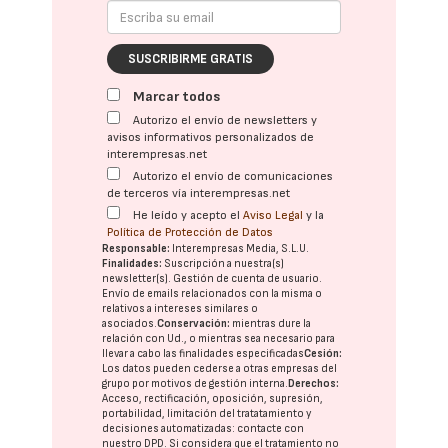
SUSCRIBIRME GRATIS
Marcar todos
Autorizo el envío de newsletters y
avisos informativos personalizados de
interempresas.net
Autorizo el envío de comunicaciones
de terceros vía interempresas.net
He leído y acepto el
Aviso Legal
y la
Política de Protección de Datos
Responsable:
Interempresas Media, S.L.U.
Finalidades:
Suscripción a nuestra(s)
newsletter(s). Gestión de cuenta de usuario.
Envío de emails relacionados con la misma o
relativos a intereses similares o
asociados.
Conservación:
mientras dure la
relación con Ud., o mientras sea necesario para
llevar a cabo las finalidades especificadas
Cesión:
Los datos pueden cederse a otras
empresas del
grupo
por motivos de gestión interna.
Derechos:
Acceso, rectificación, oposición, supresión,
portabilidad, limitación del tratatamiento y
decisiones automatizadas:
contacte con
nuestro DPD
. Si considera que el tratamiento no