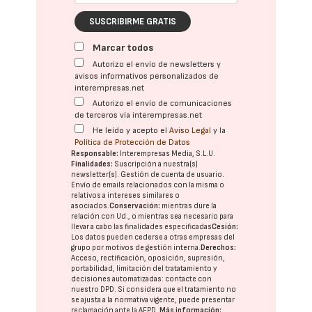
SUSCRIBIRME GRATIS
Marcar todos
Autorizo el envío de newsletters y
avisos informativos personalizados de
interempresas.net
Autorizo el envío de comunicaciones
de terceros vía interempresas.net
He leído y acepto el
Aviso Legal
y la
Política de Protección de Datos
Responsable:
Interempresas Media, S.L.U.
Finalidades:
Suscripción a nuestra(s)
newsletter(s). Gestión de cuenta de usuario.
Envío de emails relacionados con la misma o
relativos a intereses similares o
asociados.
Conservación:
mientras dure la
relación con Ud., o mientras sea necesario para
llevar a cabo las finalidades especificadas
Cesión:
Los datos pueden cederse a otras
empresas del
grupo
por motivos de gestión interna.
Derechos:
Acceso, rectificación, oposición, supresión,
portabilidad, limitación del tratatamiento y
decisiones automatizadas:
contacte con
nuestro DPD
. Si considera que el tratamiento no
se ajusta a la normativa vigente, puede presentar
reclamación ante la
AEPD
.
Más información: