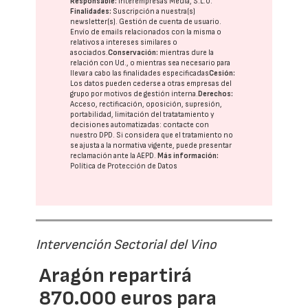
Responsable:
Interempresas Media, S.L.U.
Finalidades:
Suscripción a nuestra(s)
newsletter(s). Gestión de cuenta de usuario.
Envío de emails relacionados con la misma o
relativos a intereses similares o
asociados.
Conservación:
mientras dure la
relación con Ud., o mientras sea necesario para
llevar a cabo las finalidades especificadas
Cesión:
Los datos pueden cederse a otras
empresas del
grupo
por motivos de gestión interna.
Derechos:
Acceso, rectificación, oposición, supresión,
portabilidad, limitación del tratatamiento y
decisiones automatizadas:
contacte con
nuestro DPD
. Si considera que el tratamiento no
se ajusta a la normativa vigente, puede presentar
reclamación ante la
AEPD
.
Más información:
Política de Protección de Datos
Intervención Sectorial del Vino
Aragón repartirá
870.000 euros para