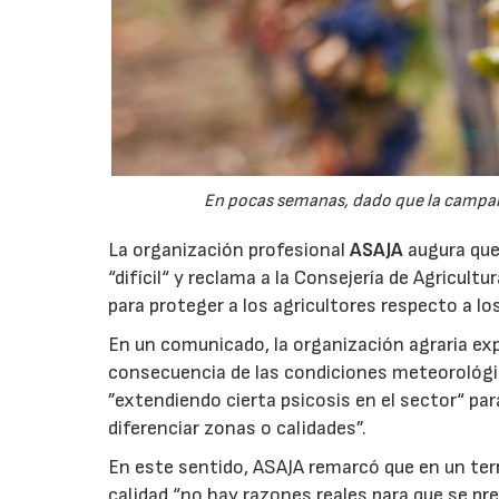
En pocas semanas, dado que la campaña 
La organización profesional
ASAJA
augura que 
“difícil“ y reclama a la Consejería de Agricult
para proteger a los agricultores respecto a lo
En un comunicado, la organización agraria ex
consecuencia de las condiciones meteorológ
”extendiendo cierta psicosis en el sector“ par
diferenciar zonas o calidades”.
En este sentido, ASAJA remarcó que en un terri
calidad “no hay razones reales para que se pre