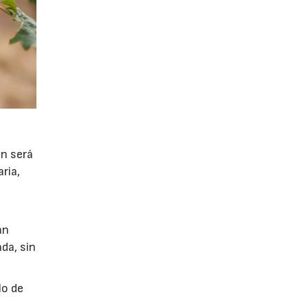
ón será
ria,
án
da, sin
lo de