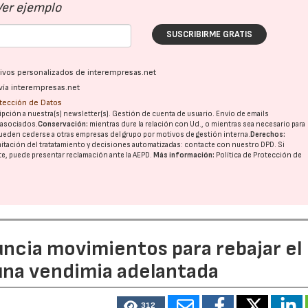
Ver ejemplo
SUSCRIBIRME GRATIS
ativos personalizados de interempresas.net
vía interempresas.net
otección de Datos
pción a nuestra(s) newsletter(s). Gestión de cuenta de usuario. Envío de emails
o asociados.
Conservación:
mientras dure la relación con Ud., o mientras sea necesario para
ueden cederse a otras
empresas del grupo
por motivos de gestión interna.
Derechos:
imitación del tratatamiento y decisiones automatizadas:
contacte con nuestro DPD
. Si
nte, puede presentar reclamación ante la
AEPD
.
Más información:
Política de Protección de
uncia movimientos para rebajar el
 una vendimia adelantada
312