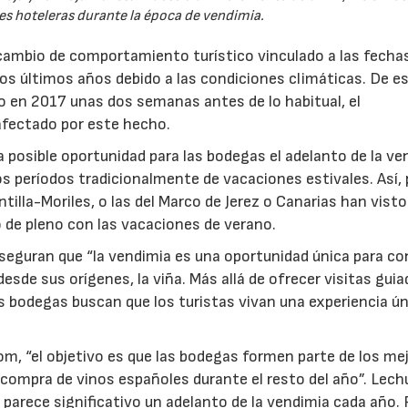
es hoteleras durante la época de vendimia.
n cambio de comportamiento turístico vinculado a las fecha
 los últimos años debido a las condiciones climáticas. De e
do en 2017 unas dos semanas antes de lo habitual, el
afectado por este hecho.
 posible oportunidad para las bodegas el adelanto de la ve
os períodos tradicionalmente de vacaciones estivales. Así, 
lla-Moriles, o las del Marco de Jerez o Canarias han visto
o de pleno con las vacaciones de verano.
aseguran que “la vendimia es una oportunidad única para co
desde sus orígenes, la viña. Más allá de ofrecer visitas guia
as bodegas buscan que los turistas vivan una experiencia ún
, “el objetivo es que las bodegas formen parte de los me
 compra de vinos españoles durante el resto del año”. Lec
parece significativo un adelanto de la vendimia cada año. 