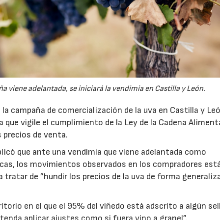
viene adelantada, se iniciará la vendimia en Castilla y León.
la campaña de comercialización de la uva en Castilla y Le
ura que vigile el cumplimiento de la Ley de la Cadena Alimenta
s precios de venta.
plicó que ante una vendimia que viene adelantada como
icas, los movimientos observados en los compradores est
a tratar de ”hundir los precios de la uva de forma generaliza
torio en el que el 95% del viñedo está adscrito a algún sel
tenda aplicar ajustes como si fuera vino a granel”.