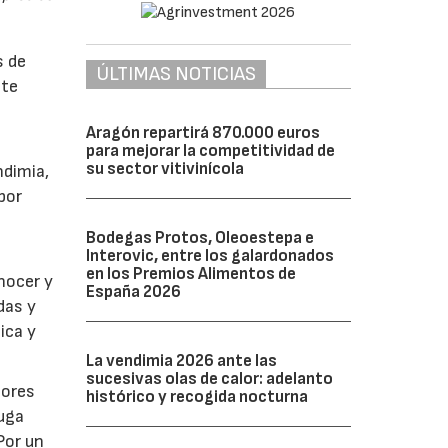
s de
ÚLTIMAS NOTICIAS
ste
Aragón repartirá 870.000 euros
para mejorar la competitividad de
su sector vitivinícola
ndimia,
por
Bodegas Protos, Oleoestepa e
Interovic, entre los galardonados
en los Premios Alimentos de
nocer y
España 2026
das y
ica y
La vendimia 2026 ante las
sucesivas olas de calor: adelanto
jores
histórico y recogida nocturna
huga
Por un