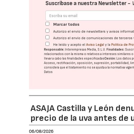
Suscríbase a nuestra Newsletter -
Marcar todos
Autorizo el envío de newsletters y avisos inform
Autorizo el envío de comunicaciones de terceros 
He leído y acepto el
Aviso Legal
y la
Política de Pr
Responsable:
Interempresas Media, S.L.U.
Finalidades:
Suscri
relacionados con la misma o relativos a intereses similares 
llevar a cabo las finalidades especificadas
Cesión:
Los datos p
Acceso, rectificación, oposición, supresión, portabilidad, l
considera que el tratamiento no se ajusta a la normativa vige
Datos
ASAJA Castilla y León den
precio de la uva antes de
06/08/2026