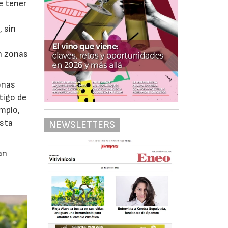
e tener
, sin
n zonas
zonas
stigo de
emplo,
esta
NEWSLETTERS
an