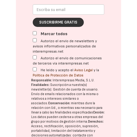
SUSCRIBIRME GRATIS
Marcar todos
Autorizo el envío de newsletters y
avisos informativos personalizados de
interempresas.net
Autorizo el envío de comunicaciones
de terceros vía interempresas.net
He leído y acepto el
Aviso Legal
y la
Política de Protección de Datos
Responsable:
Interempresas Media, S.L.U.
Finalidades:
Suscripción a nuestra(s)
newsletter(s). Gestión de cuenta de usuario.
Envío de emails relacionados con la misma o
relativos a intereses similares o
asociados.
Conservación:
mientras dure la
relación con Ud., o mientras sea necesario para
llevar a cabo las finalidades especificadas
Cesión:
Los datos pueden cederse a otras
empresas del
grupo
por motivos de gestión interna.
Derechos:
Acceso, rectificación, oposición, supresión,
portabilidad, limitación del tratatamiento y
decisiones automatizadas:
contacte con