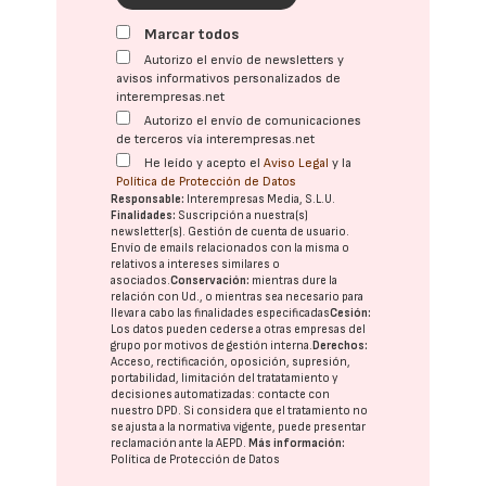
Marcar todos
Autorizo el envío de newsletters y
avisos informativos personalizados de
interempresas.net
Autorizo el envío de comunicaciones
de terceros vía interempresas.net
He leído y acepto el
Aviso Legal
y la
Política de Protección de Datos
Responsable:
Interempresas Media, S.L.U.
Finalidades:
Suscripción a nuestra(s)
newsletter(s). Gestión de cuenta de usuario.
Envío de emails relacionados con la misma o
relativos a intereses similares o
asociados.
Conservación:
mientras dure la
relación con Ud., o mientras sea necesario para
llevar a cabo las finalidades especificadas
Cesión:
Los datos pueden cederse a otras
empresas del
grupo
por motivos de gestión interna.
Derechos:
Acceso, rectificación, oposición, supresión,
portabilidad, limitación del tratatamiento y
decisiones automatizadas:
contacte con
nuestro DPD
. Si considera que el tratamiento no
se ajusta a la normativa vigente, puede presentar
reclamación ante la
AEPD
.
Más información:
Política de Protección de Datos