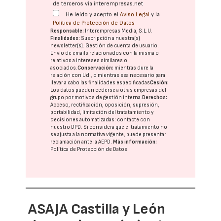
de terceros vía interempresas.net
He leído y acepto el
Aviso Legal
y la
Política de Protección de Datos
Responsable:
Interempresas Media, S.L.U.
Finalidades:
Suscripción a nuestra(s)
newsletter(s). Gestión de cuenta de usuario.
Envío de emails relacionados con la misma o
relativos a intereses similares o
asociados.
Conservación:
mientras dure la
relación con Ud., o mientras sea necesario para
llevar a cabo las finalidades especificadas
Cesión:
Los datos pueden cederse a otras
empresas del
grupo
por motivos de gestión interna.
Derechos:
Acceso, rectificación, oposición, supresión,
portabilidad, limitación del tratatamiento y
decisiones automatizadas:
contacte con
nuestro DPD
. Si considera que el tratamiento no
se ajusta a la normativa vigente, puede presentar
reclamación ante la
AEPD
.
Más información:
Política de Protección de Datos
ASAJA Castilla y León