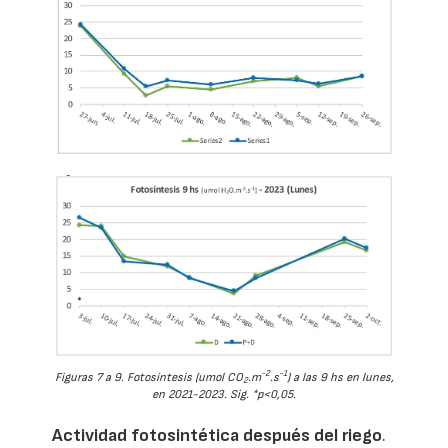
-2
-1
Figuras 7 a 9. Fotosíntesis (umol CO
.m
.s
) a las 9 hs en lunes,
2
en 2021-2023. Sig. *p<0,05.
Actividad fotosintética después del riego
.