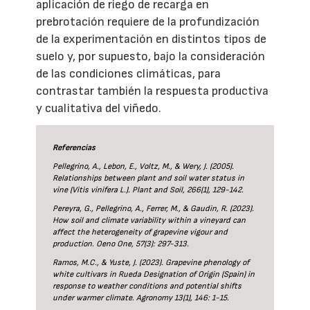
aplicación de riego de recarga en
prebrotación requiere de la profundización
de la experimentación en distintos tipos de
suelo y, por supuesto, bajo la consideración
de las condiciones climáticas, para
contrastar también la respuesta productiva
y cualitativa del viñedo.
Referencias
Pellegrino, A., Lebon, E., Voltz, M., & Wery, J. (2005).
Relationships between plant and soil water status in
vine (Vitis vinifera L.). Plant and Soil, 266(1), 129-142.
Pereyra, G., Pellegrino, A., Ferrer, M., & Gaudin, R. (2023).
How soil and climate variability within a vineyard can
affect the heterogeneity of grapevine vigour and
production. Oeno One, 57(3): 297-313.
Ramos, M.C., & Yuste, J. (2023). Grapevine phenology of
white cultivars in Rueda Designation of Origin (Spain) in
response to weather conditions and potential shifts
under warmer climate. Agronomy 13(1), 146: 1-15.