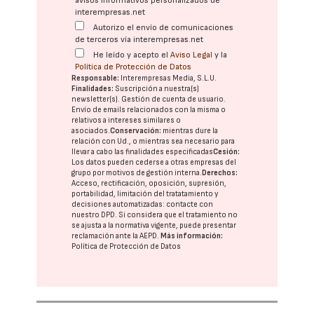
avisos informativos personalizados de
interempresas.net
Autorizo el envío de comunicaciones
de terceros vía interempresas.net
He leído y acepto el
Aviso Legal
y la
Política de Protección de Datos
Responsable:
Interempresas Media, S.L.U.
Finalidades:
Suscripción a nuestra(s)
newsletter(s). Gestión de cuenta de usuario.
Envío de emails relacionados con la misma o
relativos a intereses similares o
asociados.
Conservación:
mientras dure la
relación con Ud., o mientras sea necesario para
llevar a cabo las finalidades especificadas
Cesión:
Los datos pueden cederse a otras
empresas del
grupo
por motivos de gestión interna.
Derechos:
Acceso, rectificación, oposición, supresión,
portabilidad, limitación del tratatamiento y
decisiones automatizadas:
contacte con
nuestro DPD
. Si considera que el tratamiento no
se ajusta a la normativa vigente, puede presentar
reclamación ante la
AEPD
.
Más información:
Política de Protección de Datos