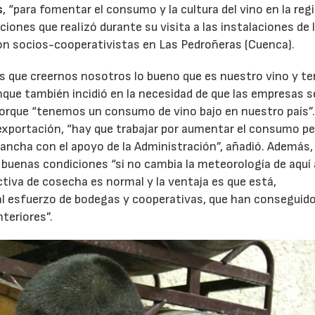
s
, “para fomentar el consumo y la cultura del vino en la reg
ones que realizó durante su visita a las instalaciones de 
n socios-cooperativistas en Las Pedroñeras (Cuenca).
s que creernos nosotros lo bueno que es nuestro vino y 
unque también incidió en la necesidad de que las empresas s
porque “tenemos un consumo de vino bajo en nuestro país”
xportación, “hay que trabajar por aumentar el consumo pe
Mancha con el apoyo de la Administración”, añadió. Además,
n buenas condiciones “si no cambia la meteorología de aquí 
tiva de cosecha es normal y la ventaja es que está,
 al esfuerzo de bodegas y cooperativas, que han conseguid
teriores”.