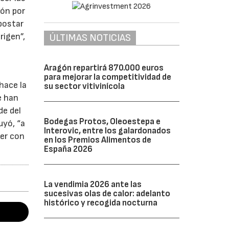
ión por
postar
rigen”,
ÚLTIMAS NOTICIAS
Aragón repartirá 870.000 euros
para mejorar la competitividad de
hace la
su sector vitivinícola
e han
de del
Bodegas Protos, Oleoestepa e
uyó, “a
Interovic, entre los galardonados
er con
en los Premios Alimentos de
España 2026
La vendimia 2026 ante las
sucesivas olas de calor: adelanto
histórico y recogida nocturna