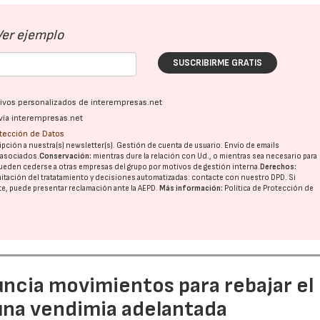
Ver ejemplo
SUSCRIBIRME GRATIS
ativos personalizados de interempresas.net
vía interempresas.net
otección de Datos
pción a nuestra(s) newsletter(s). Gestión de cuenta de usuario. Envío de emails
o asociados.
Conservación:
mientras dure la relación con Ud., o mientras sea necesario para
ueden cederse a otras
empresas del grupo
por motivos de gestión interna.
Derechos:
imitación del tratatamiento y decisiones automatizadas:
contacte con nuestro DPD
. Si
nte, puede presentar reclamación ante la
AEPD
.
Más información:
Política de Protección de
uncia movimientos para rebajar el
 una vendimia adelantada