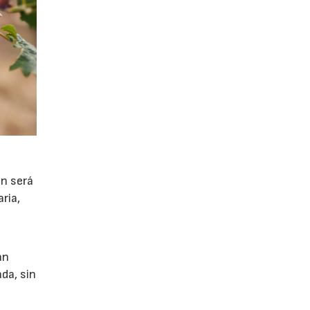
ón será
ria,
án
da, sin