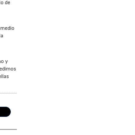
lo de
a
r medio
la
no y
Pedimos
llas