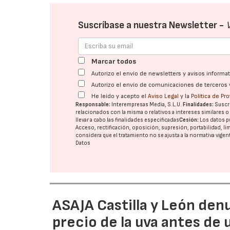
Suscríbase a nuestra Newsletter -
Marcar todos
Autorizo el envío de newsletters y avisos inform
Autorizo el envío de comunicaciones de terceros 
He leído y acepto el
Aviso Legal
y la
Política de Pr
Responsable:
Interempresas Media, S.L.U.
Finalidades:
Suscri
relacionados con la misma o relativos a intereses similares 
llevar a cabo las finalidades especificadas
Cesión:
Los datos p
Acceso, rectificación, oposición, supresión, portabilidad, l
considera que el tratamiento no se ajusta a la normativa vige
Datos
ASAJA Castilla y León den
precio de la uva antes de