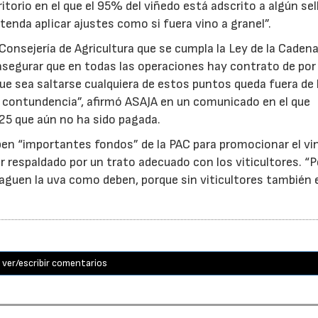
torio en el que el 95% del viñedo está adscrito a algún sel
tenda aplicar ajustes como si fuera vino a granel”.
Consejería de Agricultura que se cumpla la Ley de la Caden
, asegurar que en todas las operaciones hay contrato de po
 que sea saltarse cualquiera de estos puntos queda fuera de 
on contundencia”, afirmó ASAJA en un comunicado en el que
25 que aún no ha sido pagada.
ben “importantes fondos” de la PAC para promocionar el vi
r respaldado por un trato adecuado con los viticultores. “
aguen la uva como deben, porque sin viticultores también e
ver/escribir comentarios