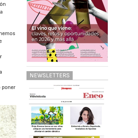
ión
la
tenemos
e
.
r
a
NEWSLETTERS
o poner