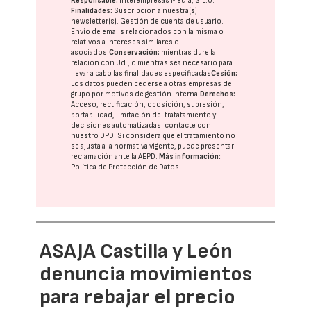
Responsable:
Interempresas Media, S.L.U.
Finalidades:
Suscripción a nuestra(s)
newsletter(s). Gestión de cuenta de usuario.
Envío de emails relacionados con la misma o
relativos a intereses similares o
asociados.
Conservación:
mientras dure la
relación con Ud., o mientras sea necesario para
llevar a cabo las finalidades especificadas
Cesión:
Los datos pueden cederse a otras
empresas del
grupo
por motivos de gestión interna.
Derechos:
Acceso, rectificación, oposición, supresión,
portabilidad, limitación del tratatamiento y
decisiones automatizadas:
contacte con
nuestro DPD
. Si considera que el tratamiento no
se ajusta a la normativa vigente, puede presentar
reclamación ante la
AEPD
.
Más información:
Política de Protección de Datos
ASAJA Castilla y León
denuncia movimientos
para rebajar el precio