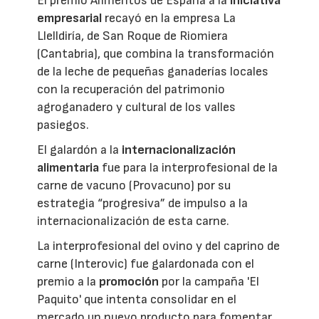
El premio Alimentos de España a la
iniciativa
empresarial
recayó en la empresa La
Llelldiría, de San Roque de Riomiera
(Cantabria), que combina la transformación
de la leche de pequeñas ganaderías locales
con la recuperación del patrimonio
agroganadero y cultural de los valles
pasiegos.
El galardón a la
internacionalización
alimentaria
fue para la interprofesional de la
carne de vacuno (Provacuno) por su
estrategia “progresiva” de impulso a la
internacionalización de esta carne.
La interprofesional del ovino y del caprino de
carne (Interovic) fue galardonada con el
premio a la
promoción
por la campaña 'El
Paquito' que intenta consolidar en el
mercado un nuevo producto para fomentar