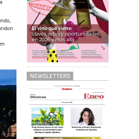
ha
undo,
handon
en
NEWSLETTERS