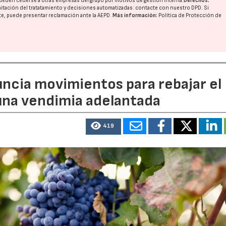
ueden cederse a otras
empresas del grupo
por motivos de gestión interna.
Derechos:
imitación del tratatamiento y decisiones automatizadas:
contacte con nuestro DPD
. Si
nte, puede presentar reclamación ante la
AEPD
.
Más información:
Política de Protección de
uncia movimientos para rebajar el
 una vendimia adelantada
419