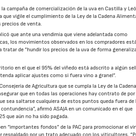
la campaña de comercialización de la uva en Castilla y Le
ura que vigile el cumplimiento de la Ley de la Cadena Alimenta
s precios de venta.
plicó que ante una vendimia que viene adelantada como
icas, los movimientos observados en los compradores est
a tratar de ”hundir los precios de la uva de forma generaliza
torio en el que el 95% del viñedo está adscrito a algún sel
tenda aplicar ajustes como si fuera vino a granel”.
Consejería de Agricultura que se cumpla la Ley de la Caden
, asegurar que en todas las operaciones hay contrato de po
 que sea saltarse cualquiera de estos puntos queda fuera de 
on contundencia”, afirmó ASAJA en un comunicado en el que
25 que aún no ha sido pagada.
ben “importantes fondos” de la PAC para promocionar el vi
r respaldado por un trato adecuado con los viticultores. “