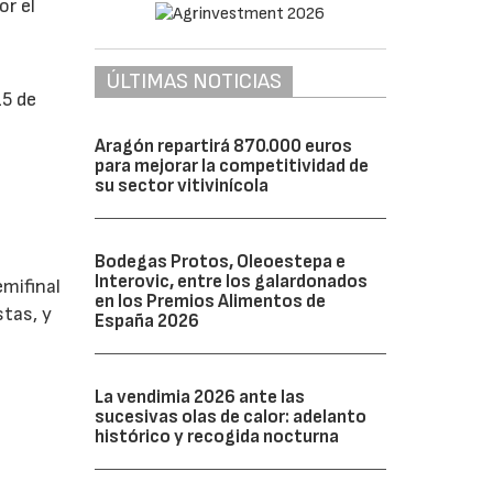
or el
ÚLTIMAS NOTICIAS
15 de
Aragón repartirá 870.000 euros
para mejorar la competitividad de
su sector vitivinícola
Bodegas Protos, Oleoestepa e
Interovic, entre los galardonados
emifinal
en los Premios Alimentos de
stas, y
España 2026
La vendimia 2026 ante las
sucesivas olas de calor: adelanto
histórico y recogida nocturna