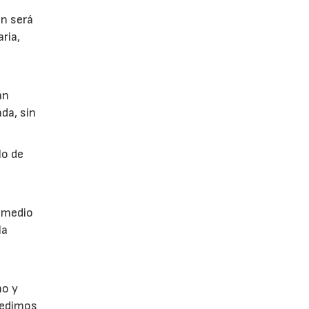
ón será
ria,
án
da, sin
lo de
a
r medio
la
no y
Pedimos