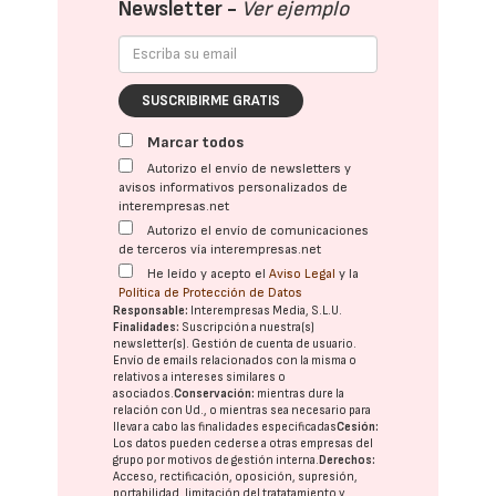
Newsletter -
Ver ejemplo
SUSCRIBIRME GRATIS
Marcar todos
Autorizo el envío de newsletters y
avisos informativos personalizados de
interempresas.net
Autorizo el envío de comunicaciones
de terceros vía interempresas.net
He leído y acepto el
Aviso Legal
y la
Política de Protección de Datos
Responsable:
Interempresas Media, S.L.U.
Finalidades:
Suscripción a nuestra(s)
newsletter(s). Gestión de cuenta de usuario.
Envío de emails relacionados con la misma o
relativos a intereses similares o
asociados.
Conservación:
mientras dure la
relación con Ud., o mientras sea necesario para
llevar a cabo las finalidades especificadas
Cesión:
Los datos pueden cederse a otras
empresas del
grupo
por motivos de gestión interna.
Derechos:
Acceso, rectificación, oposición, supresión,
portabilidad, limitación del tratatamiento y