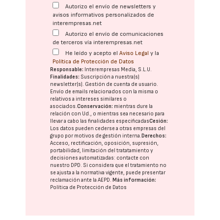
Autorizo el envío de newsletters y
avisos informativos personalizados de
interempresas.net
Autorizo el envío de comunicaciones
de terceros vía interempresas.net
He leído y acepto el
Aviso Legal
y la
Política de Protección de Datos
Responsable:
Interempresas Media, S.L.U.
Finalidades:
Suscripción a nuestra(s)
newsletter(s). Gestión de cuenta de usuario.
Envío de emails relacionados con la misma o
relativos a intereses similares o
asociados.
Conservación:
mientras dure la
relación con Ud., o mientras sea necesario para
llevar a cabo las finalidades especificadas
Cesión:
Los datos pueden cederse a otras
empresas del
grupo
por motivos de gestión interna.
Derechos:
Acceso, rectificación, oposición, supresión,
portabilidad, limitación del tratatamiento y
decisiones automatizadas:
contacte con
nuestro DPD
. Si considera que el tratamiento no
se ajusta a la normativa vigente, puede presentar
reclamación ante la
AEPD
.
Más información:
Política de Protección de Datos