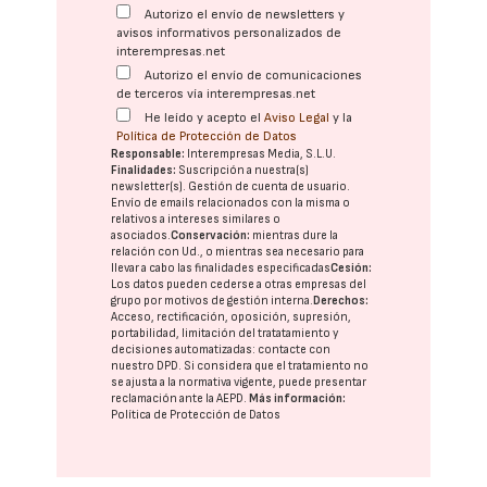
Autorizo el envío de newsletters y
avisos informativos personalizados de
interempresas.net
Autorizo el envío de comunicaciones
de terceros vía interempresas.net
He leído y acepto el
Aviso Legal
y la
Política de Protección de Datos
Responsable:
Interempresas Media, S.L.U.
Finalidades:
Suscripción a nuestra(s)
newsletter(s). Gestión de cuenta de usuario.
Envío de emails relacionados con la misma o
relativos a intereses similares o
asociados.
Conservación:
mientras dure la
relación con Ud., o mientras sea necesario para
llevar a cabo las finalidades especificadas
Cesión:
Los datos pueden cederse a otras
empresas del
grupo
por motivos de gestión interna.
Derechos:
Acceso, rectificación, oposición, supresión,
portabilidad, limitación del tratatamiento y
decisiones automatizadas:
contacte con
nuestro DPD
. Si considera que el tratamiento no
se ajusta a la normativa vigente, puede presentar
reclamación ante la
AEPD
.
Más información:
Política de Protección de Datos