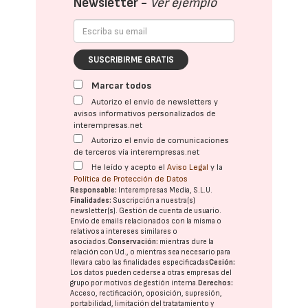
Newsletter -
Ver ejemplo
SUSCRIBIRME GRATIS
Marcar todos
Autorizo el envío de newsletters y
avisos informativos personalizados de
interempresas.net
Autorizo el envío de comunicaciones
de terceros vía interempresas.net
He leído y acepto el
Aviso Legal
y la
Política de Protección de Datos
Responsable:
Interempresas Media, S.L.U.
Finalidades:
Suscripción a nuestra(s)
newsletter(s). Gestión de cuenta de usuario.
Envío de emails relacionados con la misma o
relativos a intereses similares o
asociados.
Conservación:
mientras dure la
relación con Ud., o mientras sea necesario para
llevar a cabo las finalidades especificadas
Cesión:
Los datos pueden cederse a otras
empresas del
grupo
por motivos de gestión interna.
Derechos:
Acceso, rectificación, oposición, supresión,
portabilidad, limitación del tratatamiento y